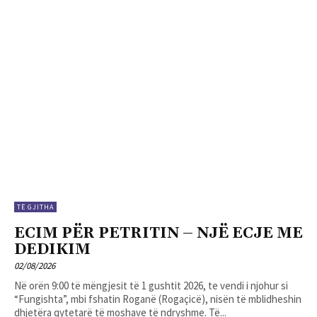
TË GJITHA
ECIM PËR PETRITIN – NJË ECJE ME
DEDIKIM
02/08/2026
Në orën 9:00 të mëngjesit të 1 gushtit 2026, te vendi i njohur si
“Fungishta”, mbi fshatin Roganë (Rogaçicë), nisën të mblidheshin
dhjetëra qytetarë të moshave të ndryshme. Të...