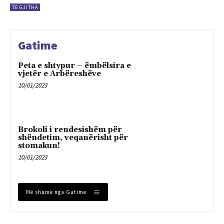
TË GJITHA
Gatime
Peta e shtypur – ëmbëlsira e
vjetër e Arbëreshëve
10/01/2023
Brokoli i rendesishëm për
shëndetim, veqanërisht për
stomakun!
10/01/2023
Më shumë nga Gatime