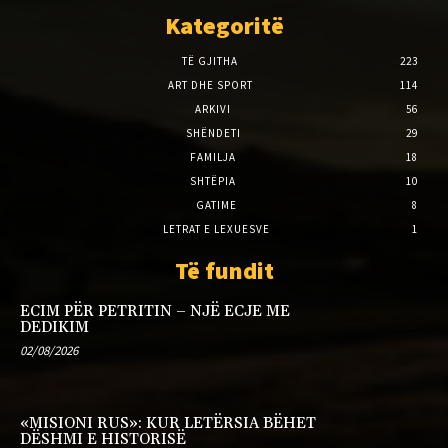
Kategoritë
TË GJITHA
223
ART DHE SPORT
114
ARKIVI
56
SHËNDETI
29
FAMILJA
18
SHTËPIA
10
GATIME
8
LETRAT E LEXUESVE
1
Të fundit
ECIM PËR PETRITIN – NJË ECJE ME
DEDIKIM
02/08/2026
«MISIONI RUS»: KUR LETËRSIA BËHET
DËSHMI E HISTORISË