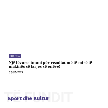
SHTËPIA
Një lëvore limoni për rezultat më të mirë të
makinës së larjes së enëve!
02/01/2023
TË FUNDIT
Sport dhe Kultur