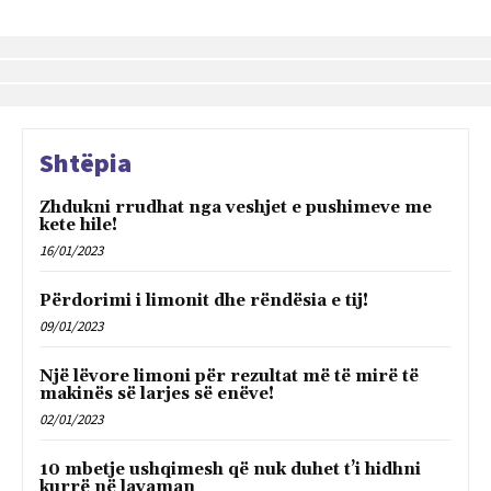
Shtëpia
Zhdukni rrudhat nga veshjet e pushimeve me
kete hile!
16/01/2023
Përdorimi i limonit dhe rëndësia e tij!
09/01/2023
Një lëvore limoni për rezultat më të mirë të
makinës së larjes së enëve!
02/01/2023
10 mbetje ushqimesh që nuk duhet t’i hidhni
kurrë në lavaman