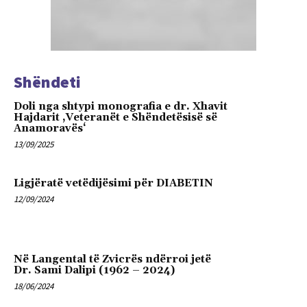
Shëndeti
Doli nga shtypi monografia e dr. Xhavit
Hajdarit ‚Veteranët e Shëndetësisë së
Anamoravës‘
13/09/2025
Ligjëratë vetëdijësimi për DIABETIN
12/09/2024
Në Langental të Zvicrës ndërroi jetë
Dr. Sami Dalipi (1962 – 2024)
18/06/2024