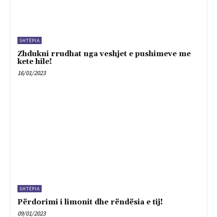
SHTËPIA
Zhdukni rrudhat nga veshjet e pushimeve me
kete hile!
16/01/2023
SHTËPIA
Përdorimi i limonit dhe rëndësia e tij!
09/01/2023