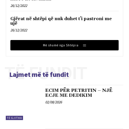
26/12/2022
Gjërat në shtëpi që nuk duhet t’i pastroni me
ujë
26/12/2022
Më shumë nga Shtëpia
TË FUNDIT
Lajmet më të fundit
ECIM PËR PETRITIN – NJË
ECJE ME DEDIKIM
02/08/2026
TË GJITHA