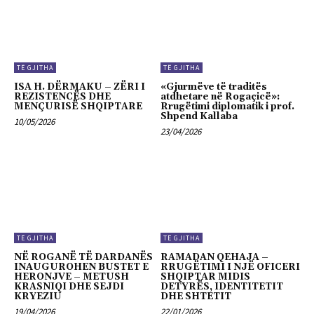
TË GJITHA
TË GJITHA
ISA H. DËRMAKU – ZËRI I
«Gjurmëve të traditës
REZISTENCËS DHE
atdhetare në Rogaçicë»:
MENÇURISË SHQIPTARE
Rrugëtimi diplomatik i prof.
Shpend Kallaba
10/05/2026
23/04/2026
TË GJITHA
TË GJITHA
NË ROGANË TË DARDANËS
RAMADAN QEHAJA –
INAUGUROHEN BUSTET E
RRUGËTIMI I NJË OFICERI
HERONJVE – METUSH
SHQIPTAR MIDIS
KRASNIQI DHE SEJDI
DETYRËS, IDENTITETIT
KRYEZIU
DHE SHTETIT
19/04/2026
22/01/2026