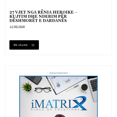
27 VJET NGA RËNIA HEROIKE –
KUJTIM DHE NDERIM PËR
DËSHMORËT E DARDANËS
11/05/2026
Më shumë
- Advertisement -