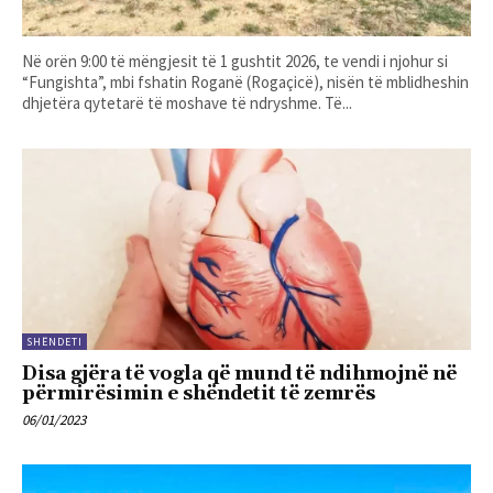
Në orën 9:00 të mëngjesit të 1 gushtit 2026, te vendi i njohur si
“Fungishta”, mbi fshatin Roganë (Rogaçicë), nisën të mblidheshin
dhjetëra qytetarë të moshave të ndryshme. Të...
SHËNDETI
Disa gjëra të vogla që mund të ndihmojnë në
përmirësimin e shëndetit të zemrës
06/01/2023