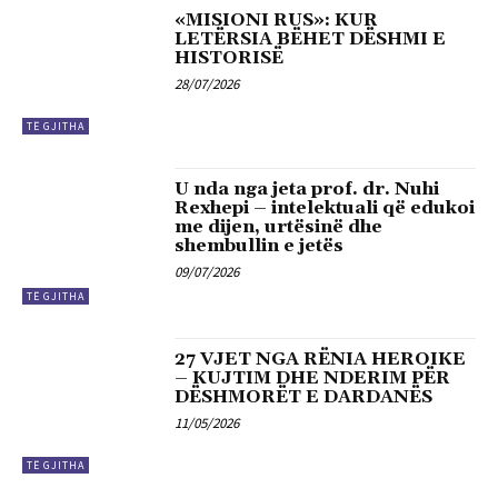
«MISIONI RUS»: KUR
LETËRSIA BËHET DËSHMI E
HISTORISË
28/07/2026
TË GJITHA
U nda nga jeta prof. dr. Nuhi
Rexhepi – intelektuali që edukoi
me dijen, urtësinë dhe
shembullin e jetës
09/07/2026
TË GJITHA
27 VJET NGA RËNIA HEROIKE
– KUJTIM DHE NDERIM PËR
DËSHMORËT E DARDANËS
11/05/2026
TË GJITHA