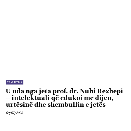
TË GJITHA
U nda nga jeta prof. dr. Nuhi Rexhepi
– intelektuali që edukoi me dijen,
urtësinë dhe shembullin e jetës
09/07/2026