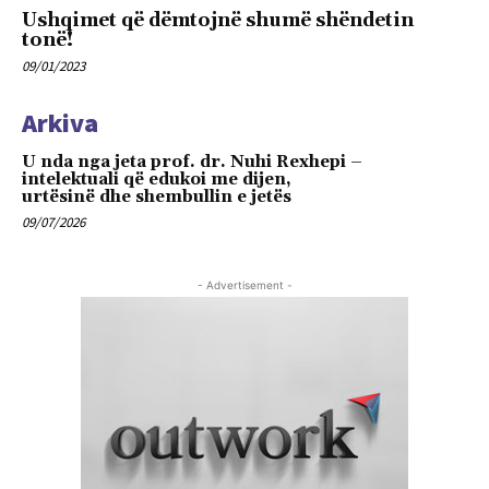
Ushqimet që dëmtojnë shumë shëndetin
tonë!
09/01/2023
Arkiva
U nda nga jeta prof. dr. Nuhi Rexhepi –
intelektuali që edukoi me dijen,
urtësinë dhe shembullin e jetës
09/07/2026
- Advertisement -