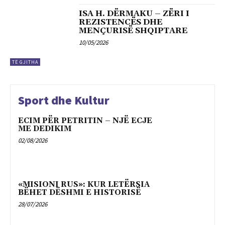
ISA H. DËRMAKU – ZËRI I
REZISTENCËS DHE
MENÇURISË SHQIPTARE
10/05/2026
TË GJITHA
Sport dhe Kultur
ECIM PËR PETRITIN – NJË ECJE
ME DEDIKIM
02/08/2026
«MISIONI RUS»: KUR LETËRSIA
BËHET DËSHMI E HISTORISË
28/07/2026