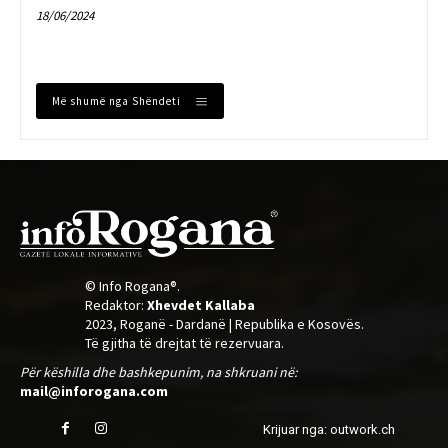
18/06/2024
Më shumë nga Shëndeti
© Info Rogana®.
Redaktor:
Xhevdet Kallaba
2023, Roganë - Dardanë | Republika e Kosovës.
Të gjitha të drejtat të rezervuara.
Për këshilla dhe bashkepunim, na shkruani në:
mail@inforogana.com
Krijuar nga: outwork.ch