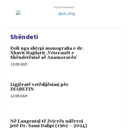
- Advertisement -
Shëndeti
Doli nga shtypi monografia e dr.
Xhavit Hajdarit ‚Veteranët e
Shëndetësisë së Anamoravës‘
13/09/2025
Ligjëratë vetëdijësimi për
DIABETIN
12/09/2024
Në Langental të Zvicrës ndërroi
jetë Dr. Sami Dalipi (1962 – 2024)