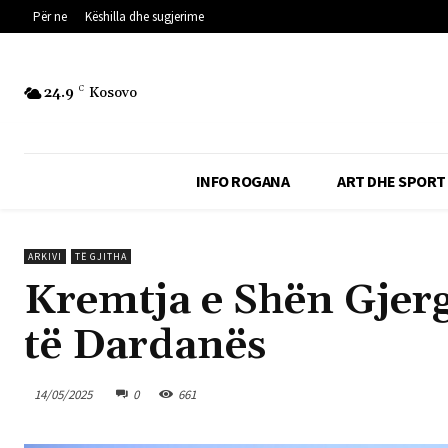
Për ne
Këshilla dhe sugjerime
24.9
C
Kosovo
INFO ROGANA
ART DHE SPORT
ARKIVI
TË GJITHA
Kremtja e Shën Gjerg
të Dardanës
14/05/2025
0
661