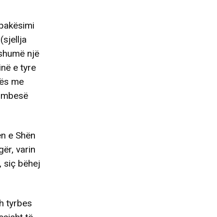
 pakësimi
sjellja
 shumë një
në e tyre
rës me
, mbesë
ën e Shën
ër, varin
, siç bëhej
h tyrbes