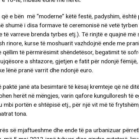
o që e bën më “moderne” këtë festë, padyshim, është
më shumë i disa formave të ceremonisë në vetë tyrben (
e të varreve brenda tyrbes etj.). Të rinjtë e quajnë më
sh rinore, kurse të moshuarit vazhdojnë ende me prani
 qëllim të përmirësimit shëndetësor, begatimit të sof
jqësore a shtazore, gjetjen e fatit për ndonjë fëmijë
ke lënë pranë varrit dhe ndonjë euro.
ë paktë janë ata besimtarë të kësaj kremteje që në dit
johen herët në mëngjes, varin qafore kungulloresh të eg
 mbi portën e shtëpisë etj., për një vit më të frytshëm
hatrat tona.
irës së mjaftueshme dhe ende të pa urbanizuar përret