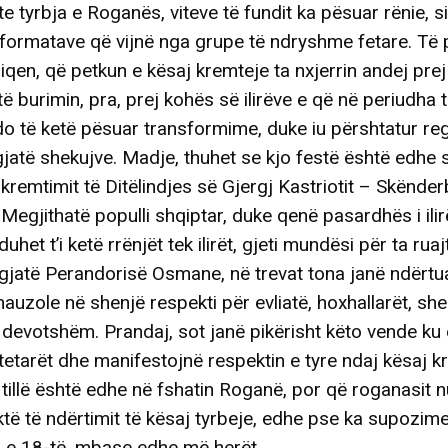
te tyrbja e Roganës, viteve të fundit ka pësuar rënie,
formatave që vijnë nga grupe të ndryshme fetare. Të 
iqen, që petkun e kësaj kremteje ta nxjerrin andej pre
të burimin, pra, prej kohës së ilirëve e që në periudha 
 të ketë pësuar transformime, duke iu përshtatur re
atë shekujve. Madje, thuhet se kjo festë është edhe s
 kremtimit të Ditëlindjes së Gjergj Kastriotit – Skënder
Megjithatë populli shqiptar, duke qenë pasardhës i ilir
uhet t’i ketë rrënjët tek ilirët, gjeti mundësi për ta ruaj
, gjatë Perandorisë Osmane, në trevat tona janë ndërt
auzole në shenjë respekti për evliatë, hoxhallarët, she
 devotshëm. Prandaj, sot janë pikërisht këto vende ku
etarët dhe manifestojnë respektin e tyre ndaj kësaj k
 tillë është edhe në fshatin Roganë, por që roganasit n
të të ndërtimit të kësaj tyrbeje, edhe pse ka supozim
n e 18-të, mbase edhe më herët.