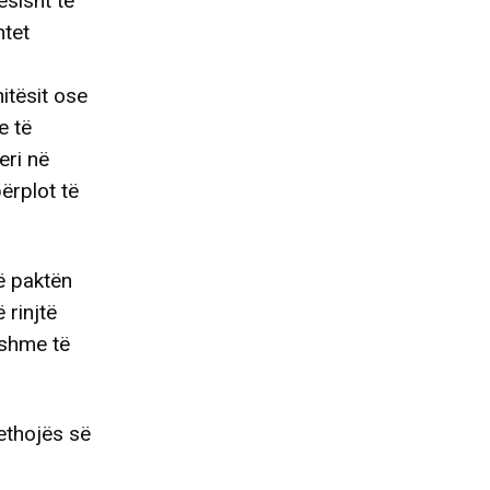
sisht të
ntet
itësit ose
e të
eri në
ërplot të
ë paktën
 rinjtë
yshme të
rethojës së