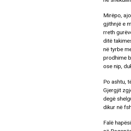
Mirëpo, aj
gjithnjë e 
rreth gurëv
ditë takime
në tyrbe me
prodhime bu
ose nip, du
Po ashtu, t
Gjergjit zg
degë shelgu
dikur në fs
Falë hapës