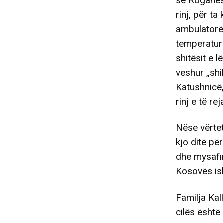
së Roganës,
rinj, për ta
ambulatorë,
temperatura
shitësit e 
veshur „shi
Katushnicë,
rinj e të rej
Nëse vërtet
kjo ditë pë
dhe mysafir
Kosovës ish
Familja Kal
cilës është