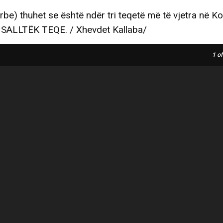
rbe) thuhet se është ndër tri teqetë më të vjetra në 
 SALLTËK TEQE. / Xhevdet Kallaba/
1
of