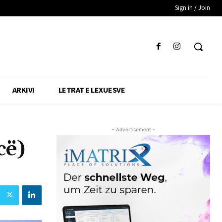
Sign in / Join
ARKIVI
LETRAT E LEXUESVE
- Advertisement -
cë)