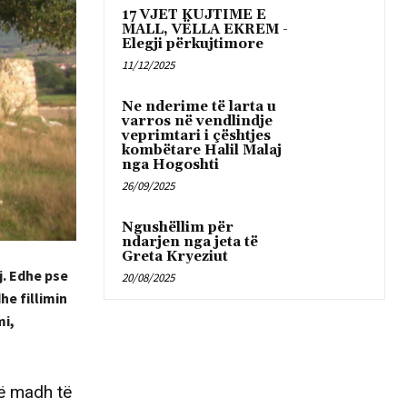
17 VJET KUJTIME E
MALL, VËLLA EKREM -
Elegji përkujtimore
11/12/2025
Ne nderime të larta u
varros në vendlindje
veprimtari i çështjes
kombëtare Halil Malaj
nga Hogoshti
26/09/2025
Ngushëllim për
ndarjen nga jeta të
Greta Kryeziut
j. Edhe pse
20/08/2025
he fillimin
mi,
të madh të