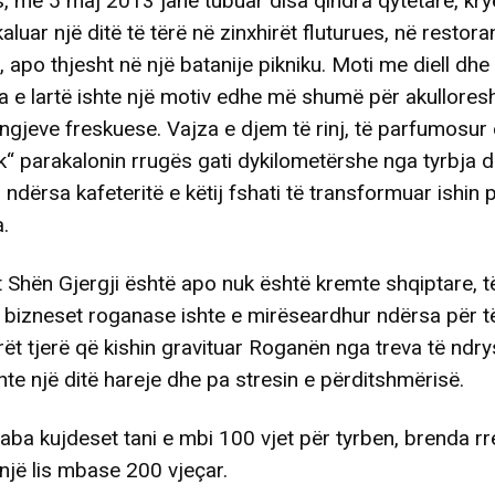
 më 5 maj 2013 janë tubuar disa qindra qytetarë, krye
 kaluar një ditë të tërë në zinxhirët fluturues, në restora
 apo thjesht në një batanije pikniku. Moti me diell dhe
 e lartë ishte një motiv edhe më shumë për akulloresh
lëngjeve freskuese. Vajza e djem të rinj, të parfumosur 
k“ parakalonin rrugës gati dykilometërshe nga tyrbja d
 ndërsa kafeteritë e këtij fshati të transformuar ishin p
a.
 Shën Gjergji është apo nuk është kremte shqiptare, t
r bizneset roganase ishte e mirëseardhur ndërsa për të
ët tjerë që kishin gravituar Roganën nga treva të ndr
te një ditë hareje dhe pa stresin e përditshmërisë.
laba kujdeset tani e mbi 100 vjet për tyrben, brenda r
 një lis mbase 200 vjeçar.