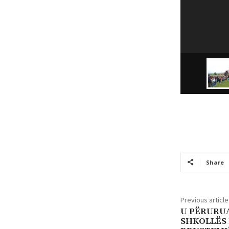
Share
Previous article
U PËRURU
SHKOLLËS 