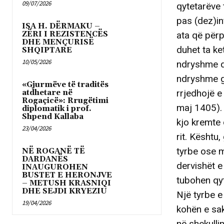
09/07/2026
qytetarëve 
pas (dez)in
ISA H. DËRMAKU –
ZËRI I REZISTENCËS
ata që përp
DHE MENÇURISË
duhet ta ke
SHQIPTARE
10/05/2026
ndryshme do
ndryshme gj
«Gjurmëve të traditës
rrjedhojë e
atdhetare në
Rogaçicë»: Rrugëtimi
maj 1405). 
diplomatik i prof.
Shpend Kallaba
kjo kremte d
23/04/2026
rit. Kështu
tyrbe ose m
NË ROGANË TË
DARDANËS
dervishët e
INAUGUROHEN
BUSTET E HERONJVE
tubohen qyt
– METUSH KRASNIQI
DHE SEJDI KRYEZIU
Një tyrbe e
19/04/2026
kohën e sak
në shekulli