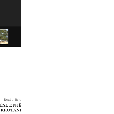
Next article
ËSE E NJË
KRUTANI