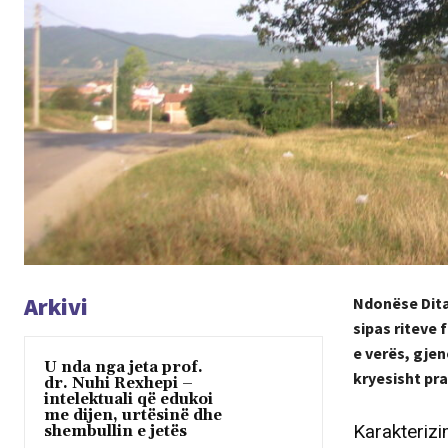
Arkivi
Ndonëse Dita 
sipas riteve 
e verës, gjen
U nda nga jeta prof.
kryesisht pr
dr. Nuhi Rexhepi –
intelektuali që edukoi
me dijen, urtësinë dhe
Karakterizi
shembullin e jetës