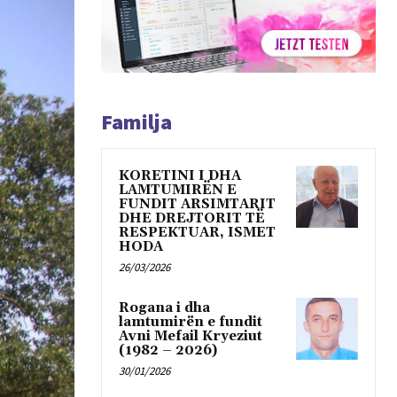
Familja
KORETINI I DHA
LAMTUMIRËN E
FUNDIT ARSIMTARIT
DHE DREJTORIT TË
RESPEKTUAR, ISMET
HODA
26/03/2026
Rogana i dha
lamtumirën e fundit
Avni Mefail Kryeziut
(1982 – 2026)
30/01/2026