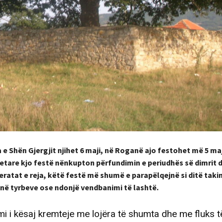
e Shën Gjergjit njihet 6 maji, në Roganë ajo festohet më 5 ma
fetare kjo festë nënkupton përfundimin e periudhës së dimrit d
eratat e reja, këtë festë më shumë e parapëlqejnë si ditë taki
anë tyrbeve ose ndonjë vendbanimi të lashtë.
mi i kësaj kremteje me lojëra të shumta dhe me fluks 