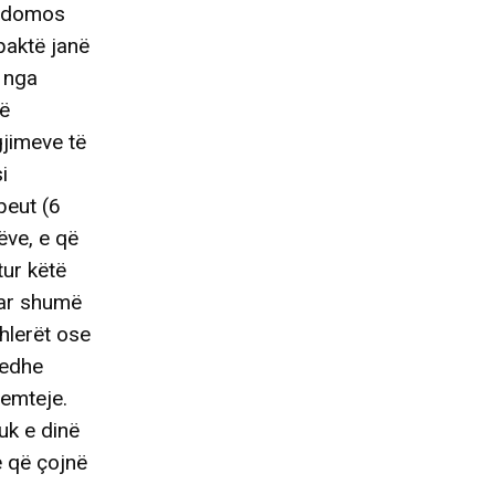
 sidomos
paktë janë
j nga
të
gjimeve të
i
beut (6
ëve, e që
tur këtë
uar shumë
hlerët ose
 edhe
remteje.
uk e dinë
e që çojnë