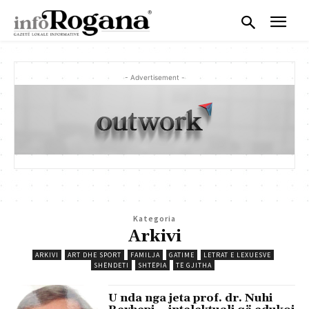
- Advertisement -
Kategoria
Arkivi
ARKIVI
ART DHE SPORT
FAMILJA
GATIME
LETRAT E LEXUESVE
SHËNDETI
SHTËPIA
TË GJITHA
U nda nga jeta prof. dr. Nuhi