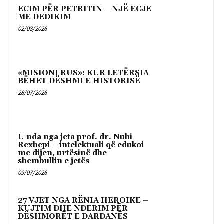
ECIM PËR PETRITIN – NJË ECJE
ME DEDIKIM
02/08/2026
«MISIONI RUS»: KUR LETËRSIA
BËHET DËSHMI E HISTORISË
28/07/2026
U nda nga jeta prof. dr. Nuhi
Rexhepi – intelektuali që edukoi
me dijen, urtësinë dhe
shembullin e jetës
09/07/2026
27 VJET NGA RËNIA HEROIKE –
KUJTIM DHE NDERIM PËR
DËSHMORËT E DARDANËS