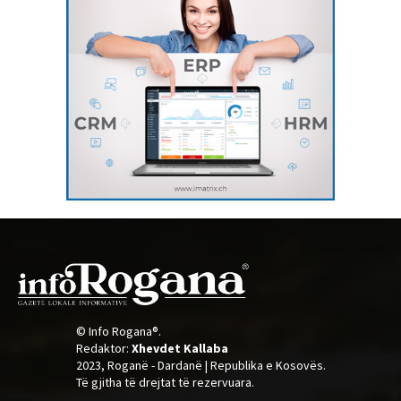
© Info Rogana®.
Redaktor:
Xhevdet Kallaba
2023, Roganë - Dardanë | Republika e Kosovës.
Të gjitha të drejtat të rezervuara.