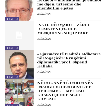
Rexhepi – intelektuali që edukoi
me dijen, urtësinë dhe
shembullin e jetës
09/07/2026
TË GJITHA
ISA H. DËRMAKU – ZËRI I
REZISTENCËS DHE
MENÇURISË SHQIPTARE
10/05/2026
TË GJITHA
«Gjurmëve të traditës atdhetare
në Rogaçicë»: Rrugëtimi
diplomatik i prof. Shpend
Kallaba
23/04/2026
TË GJITHA
NË ROGANË TË DARDANËS
INAUGUROHEN BUSTET E
HERONJVE – METUSH
KRASNIQI DHE SEJDI
KRYEZIU
19/04/2026
TË GJITHA