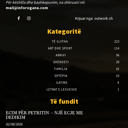
Për këshilla dhe bashkepunim, na shkruani në:
mail@inforogana.com
Krijuar nga: outwork.ch
Kategoritë
TË GJITHA
223
ART DHE SPORT
114
ARKIVI
56
SHËNDETI
29
FAMILJA
18
SHTËPIA
10
GATIME
8
LETRAT E LEXUESVE
1
Të fundit
ECIM PËR PETRITIN – NJË ECJE ME
DEDIKIM
02/08/2026