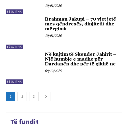
19/01/2026
TË GJITHA
Rrahman Jakupi – 70 vjet jetë
mes qëndresës, dinjitetit dhe
mërgimit
19/01/2026
TË GJITHA
Në kujtim të Skender Jahirit –
Një humbje e madhe për
Dardanën dhe për të gjithë ne
08/12/2025
TË GJITHA
1
2
3
Të fundit