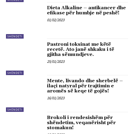
Dieta Alkaline – antikancer dhe
efikase për humbje në peshë!
01/02/2023
SHËNDETI
Pastroni toksinat me këtë
recetë. Ato janë shkaku i të
gjitha sëmundjeve.
25/01/2023
SHËNDETI
Mente, livando dhe sherbelë –
ilaçi natyral për trajtimin e
aromës së keqe të gojës!
16/01/2023
SHËNDETI
Brokoli i rendesishëm për
shëndetim, veqanërisht për
stomakun!