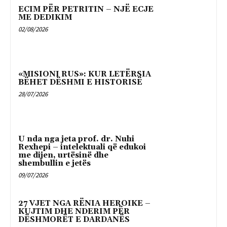
ECIM PËR PETRITIN – NJË ECJE
ME DEDIKIM
02/08/2026
«MISIONI RUS»: KUR LETËRSIA
BËHET DËSHMI E HISTORISË
28/07/2026
U nda nga jeta prof. dr. Nuhi
Rexhepi – intelektuali që edukoi
me dijen, urtësinë dhe
shembullin e jetës
09/07/2026
27 VJET NGA RËNIA HEROIKE –
KUJTIM DHE NDERIM PËR
DËSHMORËT E DARDANËS