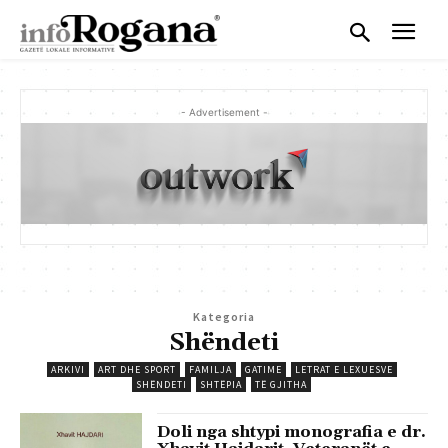
- Advertisement -
Kategoria
Shëndeti
ARKIVI
ART DHE SPORT
FAMILJA
GATIME
LETRAT E LEXUESVE
SHËNDETI
SHTËPIA
TË GJITHA
Doli nga shtypi monografia e dr.