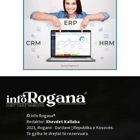
© Info Rogana®.
Redaktor:
Xhevdet Kallaba
2023, Roganë - Dardanë | Republika e Kosovës.
Të gjitha të drejtat të rezervuara.