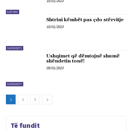
10/01/2023
GATIME
Shtrini këmbët pas çdo stërvitje
10/01/2023
SHËNDETI
Ushqimet që dëmtojnë shumë
shëndetin tonë!
09/01/2023
SHËNDETI
1
2
3
Të fundit