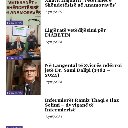
Xhavit Hajdarit ‚Veteranët e
Shëndetësisë së Anamoravës‘
13/09/2025
TË GJITHA
Ligjëratë vetëdijësimi për
DIABETIN
12/09/2024
TË GJITHA
Në Langental të Zvicrës ndërroi
jetë Dr. Sami Dalipi (1962 –
2024)
18/06/2024
TË GJITHA
Infermierët Ramiz Thaqi e Ilaz
Selimi – dy viganë të
Infermierisë
12/05/2023
SHËNDETI