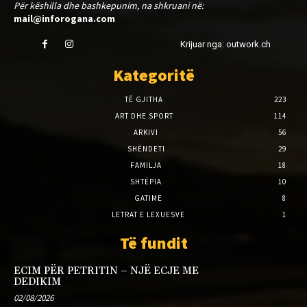
Për këshilla dhe bashkepunim, na shkruani në:
mail@inforogana.com
Krijuar nga: outwork.ch
Kategoritë
TË GJITHA
223
ART DHE SPORT
114
ARKIVI
56
SHËNDETI
29
FAMILJA
18
SHTËPIA
10
GATIME
8
LETRAT E LEXUESVE
1
Të fundit
ECIM PËR PETRITIN – NJË ECJE ME
DEDIKIM
02/08/2026