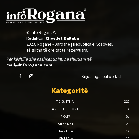
© Info Rogana®.
Redaktor:
Xhevdet Kallaba
2023, Roganë - Dardanë | Republika e Kosovës.
Të gjitha të drejtat të rezervuara.
Për këshilla dhe bashkepunim, na shkruani në:
mail@inforogana.com
Krijuar nga: outwork.ch
Kategoritë
TË GJITHA
223
ART DHE SPORT
114
ARKIVI
56
SHËNDETI
29
FAMILJA
18
SHTËPIA
10