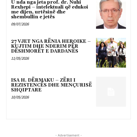
U nda nga jeta prof. dr. Nuhi
Rexhepi – intelektuali që edukoi
me dijen, urtësinë dhe
shembullin e jetës
09/07/2026
27 VJET NGA RËNIA HEROIKE –
KUJTIM DHE NDERIM PËR
DËSHMORËT E DARDANËS
11/05/2026
ISA H. DËRMAKU – ZËRI I
REZISTENCËS DHE MENÇURISË
SHQIPTARE
10/05/2026
- Advertisement -