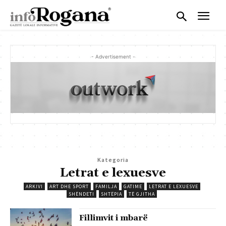
- Advertisement -
Kategoria
Letrat e lexuesve
ARKIVI
ART DHE SPORT
FAMILJA
GATIME
LETRAT E LEXUESVE
SHËNDETI
SHTËPIA
TË GJITHA
Fillimvit i mbarë