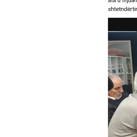
ata u flijua
shtetndërti