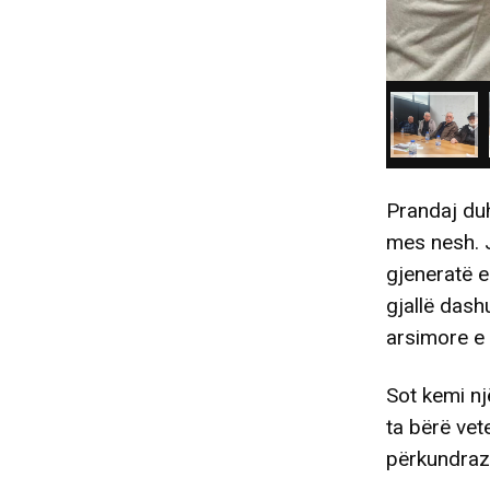
Prandaj duh
mes nesh. J
gjeneratë e
gjallë dash
arsimore e 
Sot kemi nj
ta bërë vet
përkundrazi,