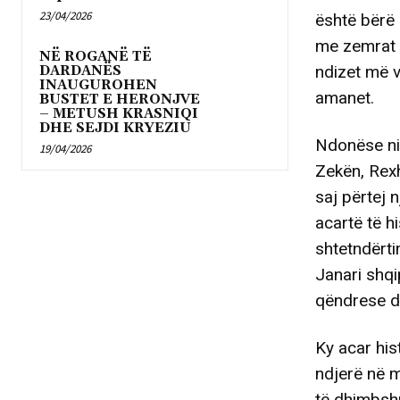
23/04/2026
është bërë 
me zemrat 
NË ROGANË TË
ndizet më v
DARDANËS
INAUGUROHEN
amanet.
BUSTET E HERONJVE
– METUSH KRASNIQI
DHE SEJDI KRYEZIU
Ndonëse nis
19/04/2026
Zekën, Rexh
saj përtej 
acartë të h
shtetndërti
Janari shqi
qëndrese dh
Ky acar hist
ndjerë në m
të dhimbshm