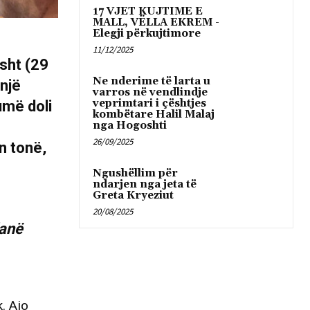
17 VJET KUJTIME E
MALL, VËLLA EKREM -
Elegji përkujtimore
11/12/2025
osht (29
Ne nderime të larta u
 një
varros në vendlindje
veprimtari i çështjes
umë doli
kombëtare Halil Malaj
nga Hogoshti
26/09/2025
n tonë,
Ngushëllim për
ndarjen nga jeta të
Greta Kryeziut
20/08/2025
danë
. Ajo