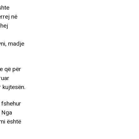
shte
rrej në
uhej
yni, madje
ve që për
ruar
r kujtesën.
 fshehur
. Nga
imi është