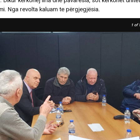
n. Dikur kërkohej liria dhe pavarësia; sot kërkohet unite
mi. Nga revolta kaluam te përgjegjësia.
1
of 