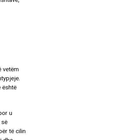
të vetëm
typjeje.
e është
por u
s së
ër të cilin