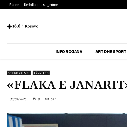
Për ne
Këshilla dhe sugjerime
16.6
C
Kosovo
INFO ROGANA
ART DHE SPORT
ART DHE SPORT
TË GJITHA
«FLAKA E JANARIT
30/01/2026
0
517