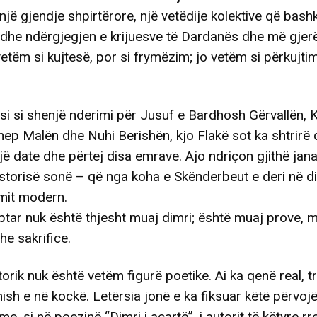
një gjendje shpirtërore, një vetëdije kolektive që bash
dhe ndërgjegjen e krijuesve të Dardanës dhe më gjerë
etëm si kujtesë, por si frymëzim; jo vetëm si përkujtim
i si shenjë nderimi për Jusuf e Bardhosh Gërvallën, K
ep Malën dhe Nuhi Berishën, kjo Flakë sot ka shtrirë d
një date dhe përtej disa emrave. Ajo ndriçon gjithë jana
istorisë sonë – që nga koha e Skënderbeut e deri në di
mit modern.
ptar nuk është thjesht muaj dimri; është muaj prove, 
e sakrifice.
orik nuk është vetëm figurë poetike. Ai ka qenë real, tr
ish e në kockë. Letërsia jonë e ka fiksuar këtë përvoj
e, si në poezinë “Dimri i acartë”, i autorit të këtyre rr