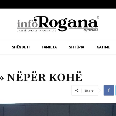
06/08/2026
SHËNDETI
FAMILJA
SHTËPIA
GATIME
» NËPËR KOHË
Share