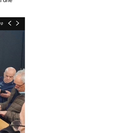
ti dhe
10