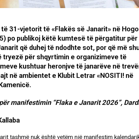
 të 31-vjetorit të «Flakës së Janarit» në Hog
5) po publikoj këtë kumtesë të përgatitur për
Janarit që duhej të ndodhte sot, por që më sh
jë tryezë për shqyrtimin e organizimeve të
meve kushtuar heronjve të janarëve në trevë
ajt në ambientet e Klubit Letrar «NOSITI! në
Kamenicë.
ër manifestimin “Flaka e Janarit 2026”, Dar
Kallaba
arit tashmë nuk është vetëm një manifestim kalendarik