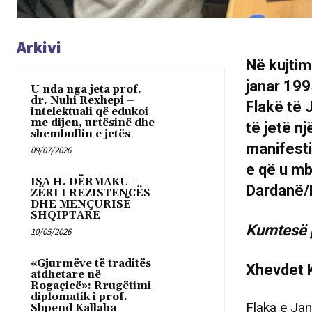
Arkivi
Në kujtim
janar 199
U nda nga jeta prof.
dr. Nuhi Rexhepi –
Flakë të 
intelektuali që edukoi
me dijen, urtësinë dhe
të jetë n
shembullin e jetës
manifesti
09/07/2026
e që u mb
ISA H. DËRMAKU –
Dardanë/
ZËRI I REZISTENCËS
DHE MENÇURISË
SHQIPTARE
Kumtesë p
10/05/2026
«Gjurmëve të traditës
Xhevdet 
atdhetare në
Rogaçicë»: Rrugëtimi
diplomatik i prof.
Flaka e Jan
Shpend Kallaba