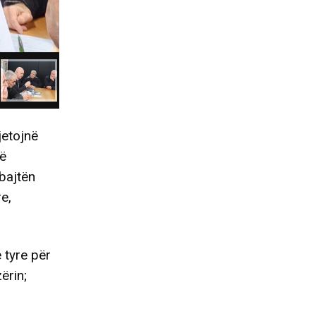
jetojnë
jë
bajtën
e,
 tyre për
ërin;