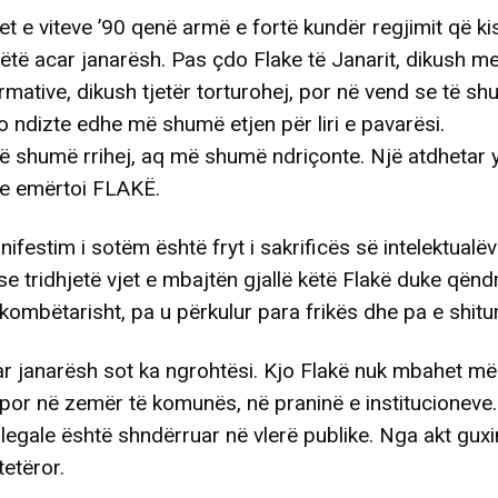
t e viteve ’90 qenë armë e fortë kundër regjimit që ki
ëtë acar janarësh. Pas çdo Flake të Janarit, dikush me
rmative, dikush tjetër torturohej, por në vend se të sh
o ndizte edhe më shumë etjen për liri e pavarësi.
ë shumë rrihej, aq më shumë ndriçonte. Një atdhetar 
j e emërtoi FLAKË.
ifestim i sotëm është fryt i sakrificës së intelektualë
 tridhjetë vjet e mbajtën gjallë këtë Flakë duke qënd
t kombëtarisht, pa u përkulur para frikës dhe pa e shitu
r janarësh sot ka ngrohtësi. Kjo Flakë nuk mbahet më
, por në zemër të komunës, në praninë e institucioneve
ilegale është shndërruar në vlerë publike. Nga akt gux
tetëror.