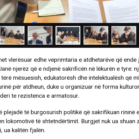
et vlerësuar edhe veprimtaria e atdhetarëve që ende 
anë njerëz që e ndjenë sakrificën në lëkurën e tyre: n
 tërë mësuesish, edukatorësh dhe intelektualësh që m
urinë për atdheun, duke u organizuar në forma kulturor
deri te rezistenca e armatosur.
ë plejadë të burgosurish politikë që sakrifikuan rininë e
en lokomotivë të shtetndërtimit. Burgjet nuk ua shuan z
 ua kalitën fjalën.