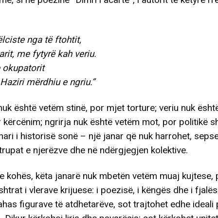
ciste nga të ftohtit,
it, me fytyrë kah veriu.
e okupatorit
aziri mërdhiu e ngriu.”
nuk është vetëm stinë, por mjet torture; veriu nuk ësh
r kërcënim; ngrirja nuk është vetëm mot, por politikë sh
nari i historisë sonë – një janar që nuk harrohet, seps
trupat e njerëzve dhe në ndërgjegjen kolektive.
e kohës, këta janarë nuk mbetën vetëm muaj kujtese, 
trat i vlerave krijuese: i poezisë, i këngës dhe i fjalë
has figurave të atdhetarëve, sot trajtohet edhe ideali p