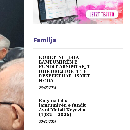
Familja
KORETINI I DHA
LAMTUMIRËN E
FUNDIT ARSIMTARIT
DHE DREJTORIT TË
RESPEKTUAR, ISMET
HODA
26/03/2026
Rogana i dha
lamtumirën e fundit
Avni Mefail Kryeziut
(1982 – 2026)
30/01/2026