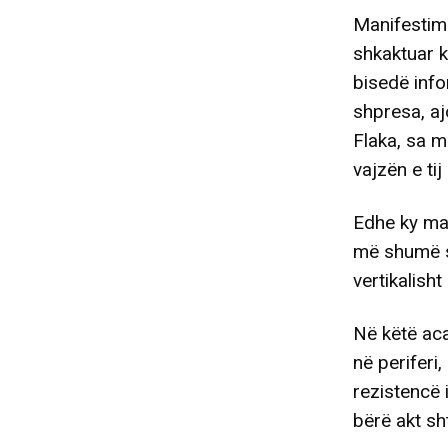
Manifestime
shkaktuar k
bisedë info
shpresa, aj
Flaka, sa m
vajzën e ti
Edhe ky man
më shumë se
vertikalish
Në këtë aca
në periferi
rezistencë 
bërë akt sh