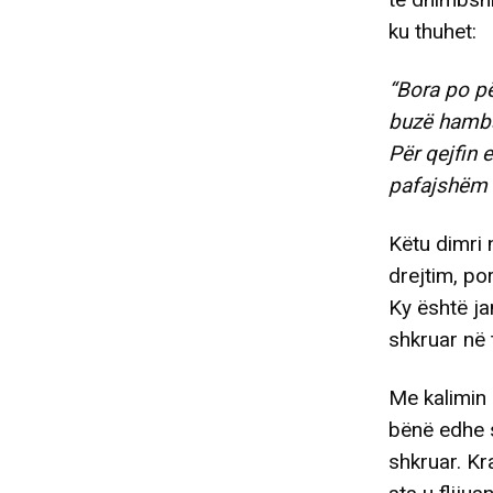
ku thuhet:
“Bora po pël
buzë hambar
Për qejfin 
pafajshëm H
Këtu dimri 
drejtim, po
Ky është ja
shkruar në 
Me kalimin 
bënë edhe sh
shkruar. Kra