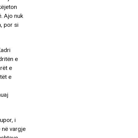
këjeton
. Ajo nuk
, por si
adri
ritën e
rët e
tët e
muaj
upor, i
ë në vargje
eshtave,