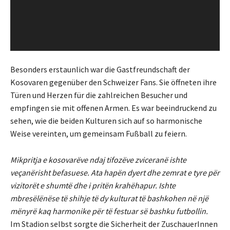
Besonders erstaunlich war die Gastfreundschaft der
Kosovaren gegenüber den Schweizer Fans. Sie öffneten ihre
Türen und Herzen für die zahlreichen Besucher und
empfingen sie mit offenen Armen. Es war beeindruckend zu
sehen, wie die beiden Kulturen sich auf so harmonische
Weise vereinten, um gemeinsam Fußball zu feiern.
Mikpritja e kosovarëve ndaj tifozëve zviceranë ishte
veçanërisht befasuese. Ata hapën dyert dhe zemrat e tyre për
vizitorët e shumtë dhe i pritën krahëhapur. Ishte
mbresëlënëse të shihje të dy kulturat të bashkohen në një
mënyrë kaq harmonike për të festuar së bashku futbollin.
Im Stadion selbst sorgte die Sicherheit der ZuschauerInnen