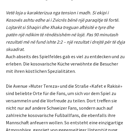
Vetë loja u karakterizua nga tension i madh. Si ekipi i
Kosovës ashtu edhe ai i Zvicrës bënë një paraqitje të fortë.
Lojtarët si Shaqiri dhe Xhaka treguan aftësitë e tyre dhe
patën një ndikim të rëndësishëm në lojë. Pas 90 minutash
rezultati më në fund ishte 2:2 – një rezultat i drejtë për të dyja
skuadrat.
Auch abseits des Spielfeldes gab es viel zu entdecken und zu
erleben. Die kosovarische Küche verwöhnte die Besucher
mit ihren köstlichen Spezialitäten.
Die Avenue »Muter Tereza» und die Straße «Kafet e Rakisë»
sind beliebte Orte für die Fans, um sich vor dem Spiel zu
versammeln und die Vorfreude zu teilen. Dort treffen sie
nicht nur auf andere Schweizer Fans, sondern auch auf
zahlreiche kosovarische Fußballfans, die ebenfalls ihre
Mannschaft anfeuern wollen. So entsteht eine einzigartige
Atmosphäre, geprägt von gegenseitiger Unterstützung