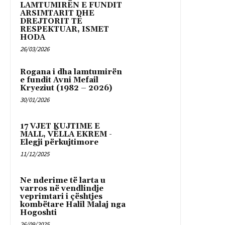
LAMTUMIRËN E FUNDIT
ARSIMTARIT DHE
DREJTORIT TË
RESPEKTUAR, ISMET
HODA
26/03/2026
Rogana i dha lamtumirën
e fundit Avni Mefail
Kryeziut (1982 – 2026)
30/01/2026
17 VJET KUJTIME E
MALL, VËLLA EKREM -
Elegji përkujtimore
11/12/2025
Ne nderime të larta u
varros në vendlindje
veprimtari i çështjes
kombëtare Halil Malaj nga
Hogoshti
26/09/2025