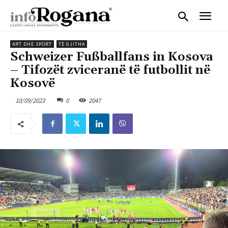
ART DHE SPORT
TË GJITHA
Schweizer Fußballfans in Kosova
– Tifozët zviceranë të futbollit në
Kosovë
10/09/2023
0
2047