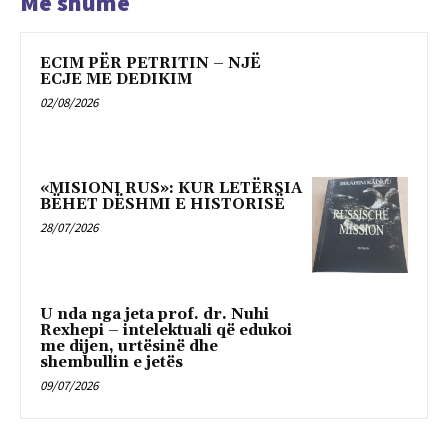
Më shumë
ECIM PËR PETRITIN – NJË
ECJE ME DEDIKIM
02/08/2026
«MISIONI RUS»: KUR LETËRSIA
BËHET DËSHMI E HISTORISË
28/07/2026
U nda nga jeta prof. dr. Nuhi
Rexhepi – intelektuali që edukoi
me dijen, urtësinë dhe
shembullin e jetës
09/07/2026