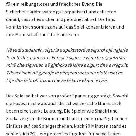
für ein reibungsloses und friedliches Event. Die
Sicherheitskräfte waren gut organisiert und achteten
darauf, dass alles sicher und geordnet ablief. Die Fans
konnten sich somit ganz auf das Spiel konzentrieren und
ihre Mannschaft lautstark anfeuern.
Në vetë stadiumin, siguria e spektatorëve siguroi një ngjarje
të qetë dhe paqësore. Forcat e sigurisë ishin të organizuara
mirë dhe siguruan që gjithçka të ishte e sigurt dhe e rregullt.
Tifozët ishin në gjendje të përqendroheshin plotësisht në
lojë dhe të brohorisnin me zë të lartë ekipin e tyre.
Das Spiel selbst war von großer Spannung geprägt. Sowohl
die kosovarische als auch die schweizerische Mannschaft
boten eine starke Leistung. Die Spieler wie Shaqiri und
Xhaka zeigten ihr Können und hatten einen maßgeblichen
Einfluss auf das Spielgeschehen. Nach 90 Minuten stand es
schließlich 2:2 – ein gerechtes Ergebnis für beide Teams.