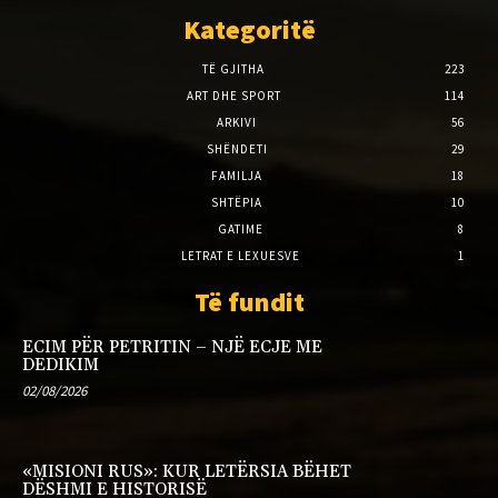
Kategoritë
TË GJITHA
223
ART DHE SPORT
114
ARKIVI
56
SHËNDETI
29
FAMILJA
18
SHTËPIA
10
GATIME
8
LETRAT E LEXUESVE
1
Të fundit
ECIM PËR PETRITIN – NJË ECJE ME
DEDIKIM
02/08/2026
«MISIONI RUS»: KUR LETËRSIA BËHET
DËSHMI E HISTORISË