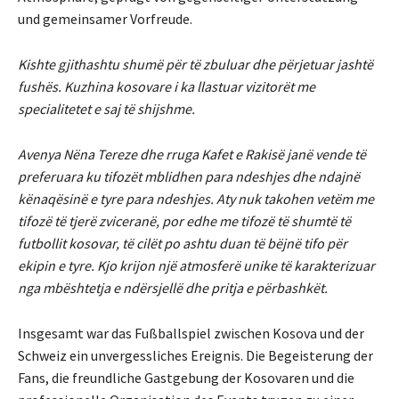
und gemeinsamer Vorfreude.
Kishte gjithashtu shumë për të zbuluar dhe përjetuar jashtë
fushës. Kuzhina kosovare i ka llastuar vizitorët me
specialitetet e saj të shijshme.
Avenya Nëna Tereze dhe rruga Kafet e Rakisë janë vende të
preferuara ku tifozët mblidhen para ndeshjes dhe ndajnë
kënaqësinë e tyre para ndeshjes. Aty nuk takohen vetëm me
tifozë të tjerë zviceranë, por edhe me tifozë të shumtë të
futbollit kosovar, të cilët po ashtu duan të bëjnë tifo për
ekipin e tyre. Kjo krijon një atmosferë unike të karakterizuar
nga mbështetja e ndërsjellë dhe pritja e përbashkët.
Insgesamt war das Fußballspiel zwischen Kosova und der
Schweiz ein unvergessliches Ereignis. Die Begeisterung der
Fans, die freundliche Gastgebung der Kosovaren und die