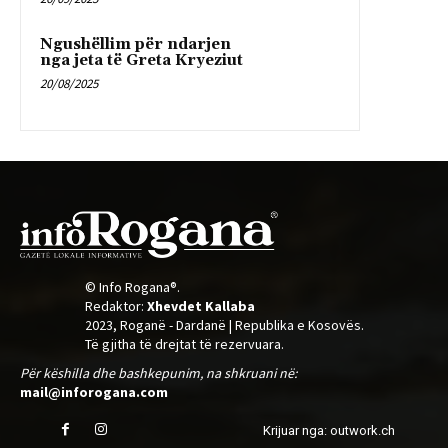
Ngushëllim për ndarjen
nga jeta të Greta Kryeziut
20/08/2025
© Info Rogana®.
Redaktor:
Xhevdet Kallaba
2023, Roganë - Dardanë | Republika e Kosovës.
Të gjitha të drejtat të rezervuara.
Për këshilla dhe bashkepunim, na shkruani në:
mail@inforogana.com
Krijuar nga: outwork.ch