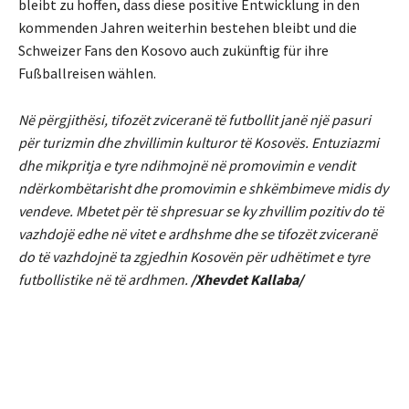
bleibt zu hoffen, dass diese positive Entwicklung in den
kommenden Jahren weiterhin bestehen bleibt und die
Schweizer Fans den Kosovo auch zukünftig für ihre
Fußballreisen wählen.
Në përgjithësi, tifozët zviceranë të futbollit janë një pasuri
për turizmin dhe zhvillimin kulturor të Kosovës. Entuziazmi
dhe mikpritja e tyre ndihmojnë në promovimin e vendit
ndërkombëtarisht dhe promovimin e shkëmbimeve midis dy
vendeve. Mbetet për të shpresuar se ky zhvillim pozitiv do të
vazhdojë edhe në vitet e ardhshme dhe se tifozët zviceranë
do të vazhdojnë ta zgjedhin Kosovën për udhëtimet e tyre
futbollistike në të ardhmen.
/Xhevdet Kallaba/