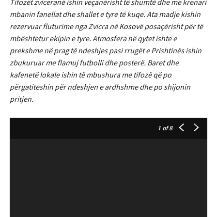
Tifozët zviceranë ishin veçanërisht të shumtë dhe me krenari
mbanin fanellat dhe shallet e tyre të kuqe. Ata madje kishin
rezervuar fluturime nga Zvicra në Kosovë posaçërisht për të
mbështetur ekipin e tyre. Atmosfera në qytet ishte e
prekshme në prag të ndeshjes pasi rrugët e Prishtinës ishin
zbukuruar me flamuj futbolli dhe posterë. Baret dhe
kafenetë lokale ishin të mbushura me tifozë që po
përgatiteshin për ndeshjen e ardhshme dhe po shijonin
pritjen.
1
of 8