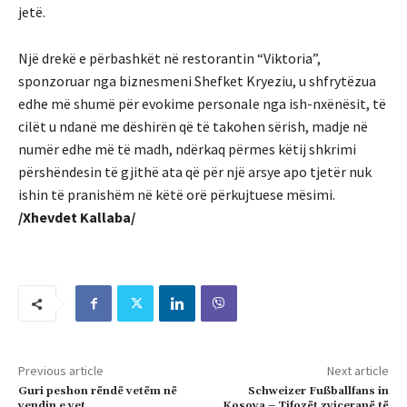
jetë.
Një drekë e përbashkët në restorantin “Viktoria”,
sponzoruar nga biznesmeni Shefket Kryeziu, u shfrytëzua
edhe më shumë për evokime personale nga ish-nxënësit, të
cilët u ndanë me dëshirën që të takohen sërish, madje në
numër edhe më të madh, ndërkaq përmes këtij shkrimi
përshëndesin të gjithë ata që për një arsye apo tjetër nuk
ishin të pranishëm në këtë orë përkujtuese mësimi.
/Xhevdet Kallaba/
Previous article
Next article
Guri peshon rëndë vetëm në
Schweizer Fußballfans in
vendin e vet
Kosova – Tifozët zviceranë të