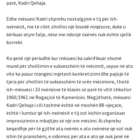
parë, Kadri Qehaja.
Edhe mësuesi Kadri shprehu nostalgjinë e tij për ish-
nxënësit, me të cilët zhvilloi një bisedë miqësore, duke u
kërkuar atyre falje, nëse me ndonjë nxënës nuk është sjellë
korrekt.
Ka qenë një periudhë kur mësuesi ka sakrifikuar shumë
mund për zhvillimin e suksesshëm të mësimit, sepse në ato
vite ka pasur mangësi mjetesh konkretizimi dhe pajisje të
tjera për zhvillim të suksesshëm të orës mësimore, thotë
ish-mësuesi i 33 nxënësve të klasës së parë të vitit shkollor
1960/1961 në Rogaçicë të Kamenicës. Megjithatë, mësuesi
Kadri Qehaja i cili tashmë është në moshën 88-vjeçare,
është i lumtur që ish-nxënësit e tij sot kishin organizuar
improvizimin e mbajtjes së një ore mësimi. Ai shprehu
keqardhje për të gjithë ata nxënës e ato nxënëse që sot nuk
ishin të pranishëm, e sidomos për ata e ato që nuk janë në