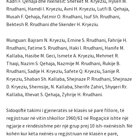
Kadri F. Qehaja dhe nxënësit: Shefket M. Kryeziu, Hysen M.
Rrudhani, Hamdi I. Kryeziu, Avni H. Kryeziu, Lutfi B. Qehaja,
Musah F. Qehaja, Fatmir O. Rrudhani, Isuf Sh. Rrudhani,
Bektesh R. Rrudhani dhe Skender H. Kryeziu.
Munguan: Bajram N. Kryeziu, Emine S. Rrudhani, Fahrije H.
Rrudhani, Fatime S. Rrudhani, Haki I. Rrudhani, Hanife M.
Kallaba, Hasibe M. Geci, Ismete A. Kryeziu, Mehmet R.
Thaqi, Nazim S. Qehaja, Nazmije M. Rrudhani, Rukije B.
Rrudhani, Sadije H. Kryeziu, Safete Q. Kryeziu, Sanije R.
Kryeziu, Shaban Sh. Kallaba, Shejnaze P. Rrudhani, Shejnaze
D. Kryeziu, Shemsije, N. Kallaba, Sherife Zahiri, Shyqeri Rr.
Kallaba, Xhevat S. Qehaja, Zyhrije H. Rrudhani.
Sidoqoftë takimi i gjeneratës së klasës së parë fillore, të
regjistruar në vitin shkollor 1960/61 në Rogaçicë ishte një
ngjarje e rëndësishme për një grup prej 10 ish-nxënësish. Në
kohën kur këta nxënës u regjistruan në klasën e parë,