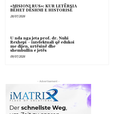
«MISIONI RUS»: KUR LETËRSIA
BËHET DËSHMI E HISTORISË
28/07/2026
U nda nga jeta prof. dr. Nuhi
Rexhepi – intelektuali që edukoi
me dijen, urtësinë dhe
shembullin e jetës
09/07/2026
- Advertisement -