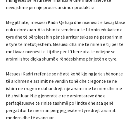
mungesës së resurseve financiare dhe materialeve të
nevojshme për një proces arsimor produktiv.
Megjithatë, mësuesi Kadri Qehaja dhe nxënësit e kësaj klase
nuk u dorëzuan. Ata ishin të vendosur të fitonin edukatën e
tyre dhe të përpiqeshin për të arritur sukses në përparimin
e tyre të mëtutjeshëm. Mësuesi dha më të mirën e tij për të
motivuar nxënësit e tij dhe për t’i bërë ata të ndiejnë se
arsimi ishte diçka shumë e rëndësishme për jetën e tyre.
Mësuesi Kadri rrëfente se në atë kohë kjo ngjarje shënonte
të ardhmen e arsimit në vendin tonë dhe tregonte se ne
ishim në rrugën e duhur drejt një arsimi më të mirë dhe më
të zhvilluar. Një gjeneratë e re e arsimtarëve dhe e
përfaqësuesve të rinisë tashmë po lindte dhe ata qenë
përgatitur të merrnin përgjegjësitë e tyre drejt arsimit
modern dhe të avancuar.