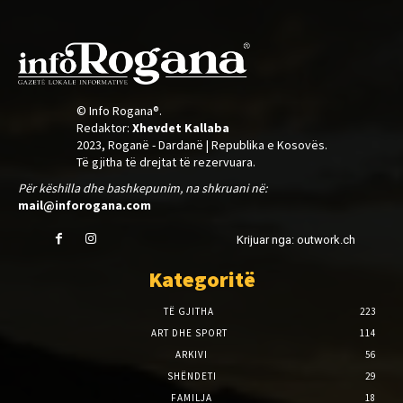
© Info Rogana®.
Redaktor:
Xhevdet Kallaba
2023, Roganë - Dardanë | Republika e Kosovës.
Të gjitha të drejtat të rezervuara.
Për këshilla dhe bashkepunim, na shkruani në:
mail@inforogana.com
Krijuar nga: outwork.ch
Kategoritë
TË GJITHA
223
ART DHE SPORT
114
ARKIVI
56
SHËNDETI
29
FAMILJA
18