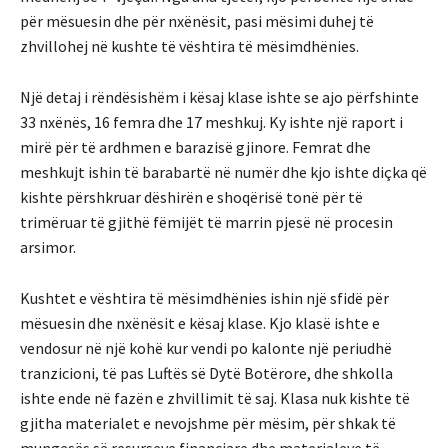
për mësuesin dhe për nxënësit, pasi mësimi duhej të
zhvillohej në kushte të vështira të mësimdhënies.
Një detaj i rëndësishëm i kësaj klase ishte se ajo përfshinte
33 nxënës, 16 femra dhe 17 meshkuj. Ky ishte një raport i
mirë për të ardhmen e barazisë gjinore. Femrat dhe
meshkujt ishin të barabartë në numër dhe kjo ishte diçka që
kishte përshkruar dëshirën e shoqërisë tonë për të
trimëruar të gjithë fëmijët të marrin pjesë në procesin
arsimor.
Kushtet e vështira të mësimdhënies ishin një sfidë për
mësuesin dhe nxënësit e kësaj klase. Kjo klasë ishte e
vendosur në një kohë kur vendi po kalonte një periudhë
tranzicioni, të pas Luftës së Dytë Botërore, dhe shkolla
ishte ende në fazën e zhvillimit të saj. Klasa nuk kishte të
gjitha materialet e nevojshme për mësim, për shkak të