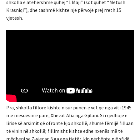
shkolla e atëhershme quhej “1 Maji” (sot quhet “Metush
Krasniqi”), dhe tashmë kishte një përvojë prej rreth 15
vjetësh.
Pra, shkolla fillore kishte nisur punën e vet që nga viti 1945
me mësuesin e parë, Xhevat Alia nga Gjilani. Si rrjedhojë e
lirisë së arsimit që ofronte kjo shkollë, shumë fëmijë filluan
të vinin në shkollë; fillimisht kishte edhe nxënës më të
mëdhenj se 7-vjeçar. Nga ana tjetër, kjo përbënte një sfidë