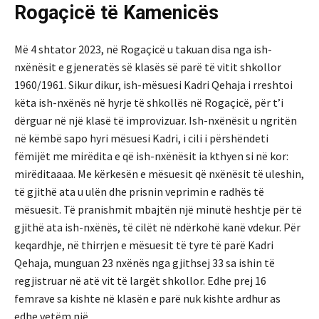
Rogaçicë të Kamenicës
Më 4 shtator 2023, në Rogaçicë u takuan disa nga ish-
nxënësit e gjeneratës së klasës së parë të vitit shkollor
1960/1961. Sikur dikur, ish-mësuesi Kadri Qehaja i rreshtoi
këta ish-nxënës në hyrje të shkollës në Rogaçicë, për t’i
dërguar në një klasë të improvizuar. Ish-nxënësit u ngritën
në këmbë sapo hyri mësuesi Kadri, i cili i përshëndeti
fëmijët me mirëdita e që ish-nxënësit ia kthyen si në kor:
mirëditaaaa. Me kërkesën e mësuesit që nxënësit të uleshin,
të gjithë ata u ulën dhe prisnin veprimin e radhës të
mësuesit. Të pranishmit mbajtën një minutë heshtje për të
gjithë ata ish-nxënës, të cilët në ndërkohë kanë vdekur. Për
keqardhje, në thirrjen e mësuesit të tyre të parë Kadri
Qehaja, munguan 23 nxënës nga gjithsej 33 sa ishin të
regjistruar në atë vit të largët shkollor. Edhe prej 16
femrave sa kishte në klasën e parë nuk kishte ardhur as
edhe vetëm një.