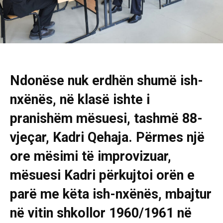
Ndonëse nuk erdhën shumë ish-
nxënës, në klasë ishte i
pranishëm mësuesi, tashmë 88-
vjeçar, Kadri Qehaja. Përmes një
ore mësimi të improvizuar,
mësuesi Kadri përkujtoi orën e
parë me këta ish-nxënës, mbajtur
në vitin shkollor 1960/1961 në