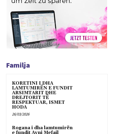
Familja
KORETINI I DHA
LAMTUMIRËN E FUNDIT
ARSIMTARIT DHE
DREJTORIT TË
RESPEKTUAR, ISMET
HODA
26/03/2026
Rogana i dha lamtumirën
e fundit Avni Mefail