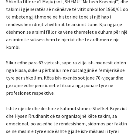
Shkolla fillore «1 Maji» (sot, SHFMU “Metush Krasniqi”) dhe
takimi i gjeneratës së nxënësve të vitit shkollor 1960/61 do
të mbeten gjithmonë në historinë tonë si një hap i
rëndësishëm drejt zhvillimit të arsimit tonë. Kjo ngjarje
dëshmon se arsimi fillor ka vënë themelet e duhura për një
arsimim të suksesshëm të njeriut dhe të ardhmen e një
kombi.
Sikur edhe para 63 vjetësh, sapo ra zilja ish-nxënësit dolën
nga klasa, duke u përballur me nostalgjinë e fëmijërisë së
tyre për shkollim. Këta ish-nxënës sot janë 70-vjeçar dhe
gëzojnë edhe pensionet e fituara nga puna e tyre në
profesionet respektive.
Ishte një ide dhe dëshirë e kahmotshme e Shefket Kryeziut
dhe Hysen Rrudhanit që ta organizojnë këtë takim, sa
emocional, po aq edhe të rëndësishëm, sidomos për faktin
se në mesin e tyre ende është gjallë ish-mësuesi i tyre i