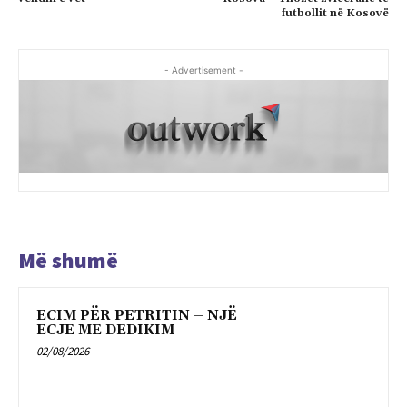
futbollit në Kosovë
- Advertisement -
Më shumë
ECIM PËR PETRITIN – NJË
ECJE ME DEDIKIM
02/08/2026