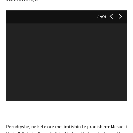
1
of 8
Përndryshe, në këtë orë mësimi ishin të pranishëm: Mësuesi