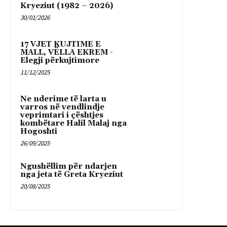
Kryeziut (1982 – 2026)
30/01/2026
17 VJET KUJTIME E
MALL, VËLLA EKREM -
Elegji përkujtimore
11/12/2025
Ne nderime të larta u
varros në vendlindje
veprimtari i çështjes
kombëtare Halil Malaj nga
Hogoshti
26/09/2025
Ngushëllim për ndarjen
nga jeta të Greta Kryeziut
20/08/2025