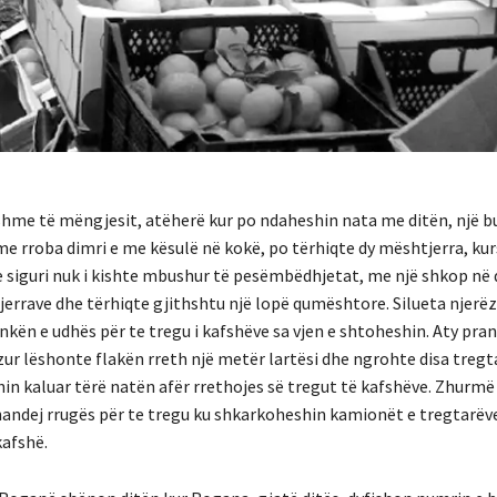
shme të mëngjesit, atëherë kur po ndaheshin nata me ditën, një bu
 me rroba dimri e me kësulë në kokë, po tërhiqte dy mështjerra, kurs
e siguri nuk i kishte mbushur të pesëmbëdhjetat, me një shkop në 
errave dhe tërhiqte gjithshtu një lopë qumështore. Silueta njerëz
nkën e udhës për te tregu i kafshëve sa vjen e shtoheshin. Aty pra
ezur lëshonte flakën rreth një metër lartësi dhe ngrohte disa tregt
hin kaluar tërë natën afër rrethojes së tregut të kafshëve. Zhurm
handej rrugës për te tregu ku shkarkoheshin kamionët e tregtarëv
afshë.