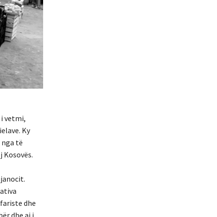
 i vetmi,
elave. Ky
ë nga të
ej Kosovës.
janocit.
ativa
fariste dhe
ër dhe ai i