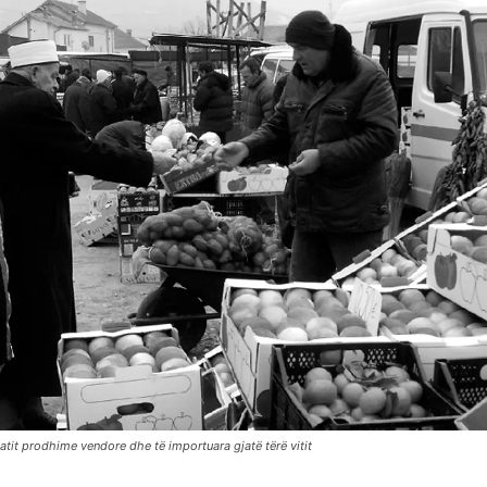
tit prodhime vendore dhe të importuara gjatë tërë vitit