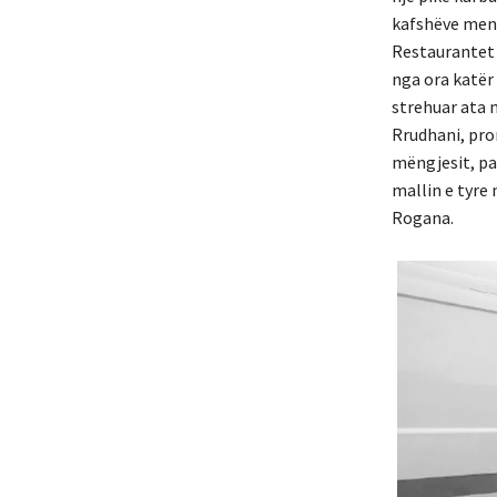
kafshëve mena
Restaurantet 
nga ora katër 
strehuar ata n
Rrudhani, pron
mëngjesit, par
mallin e tyre 
Rogana.