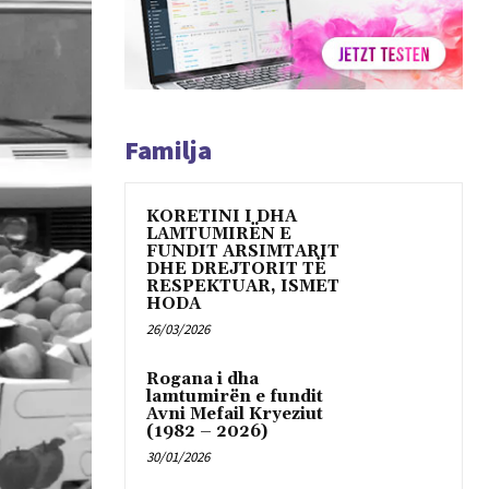
Familja
KORETINI I DHA
LAMTUMIRËN E
FUNDIT ARSIMTARIT
DHE DREJTORIT TË
RESPEKTUAR, ISMET
HODA
26/03/2026
Rogana i dha
lamtumirën e fundit
Avni Mefail Kryeziut
(1982 – 2026)
30/01/2026