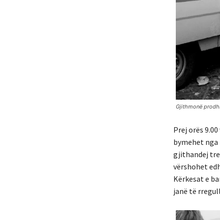
Gjithmonë prodhim
Prej orës 9.00
bymehet nga t
gjithandej tr
vërshohet edh
Kërkesat e ba
janë të rregull