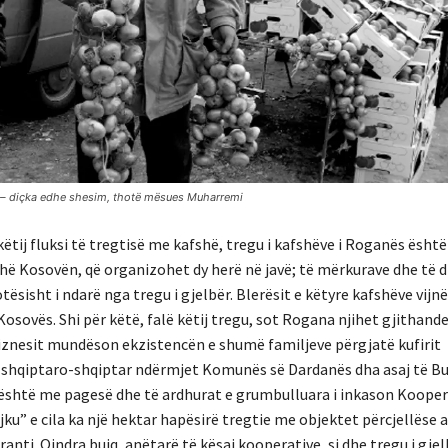
i – diçka edhe shesim, thotë mësues Muharremi
 këtij fluksi të tregtisë me kafshë, tregu i kafshëve i Roganës është
hë Kosovën, që organizohet dy herë në javë; të mërkurave dhe të di
tësisht i ndarë nga tregu i gjelbër. Blerësit e këtyre kafshëve vijn
Kosovës. Shi për këtë, falë këtij tregu, sot Rogana njihet gjithand
iznesit mundëson ekzistencën e shumë familjeve përgjatë kufirit
 shqiptaro-shqiptar ndërmjet Komunës së Dardanës dha asaj të Bu
 është me pagesë dhe të ardhurat e grumbulluara i inkason Kooper
ku” e cila ka një hektar hapësirë tregtie me objektet përcjellëse a
ranti. Qindra bujq, anëtarë të kësaj kooperative, si dhe tregu i gjelb