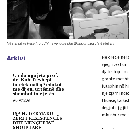
Në stendën e Hesatit prodhime vendore dhe të importuara gjatë tërë vitit
Arkivi
Në orët e her
vjeç, i veshur
djalosh që, m
U nda nga jeta prof.
grahte mështj
dr. Nuhi Rexhepi –
intelektuali që edukoi
futeshin në hi
me dijen, urtësinë dhe
një zjarr i nd
shembullin e jetës
thuase, ta kis
09/07/2026
dëgjohej gjit
ISA H. DËRMAKU –
mbushur me k
ZËRI I REZISTENCËS
DHE MENÇURISË
SHQIPTARE