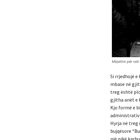
Mbjellim për vet
Si rrjedhojë e
mbase në gjit
treg është plo
gjitha anët e 
Kjo formë e b
administrativ
Hyrja në treg
bujqësore “Buj
një pikë karbu