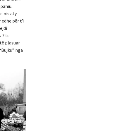
pahiu.
e nis aty
 edhe për t’i
ejdi
 7 të
të plasuar
 “Bujku” nga