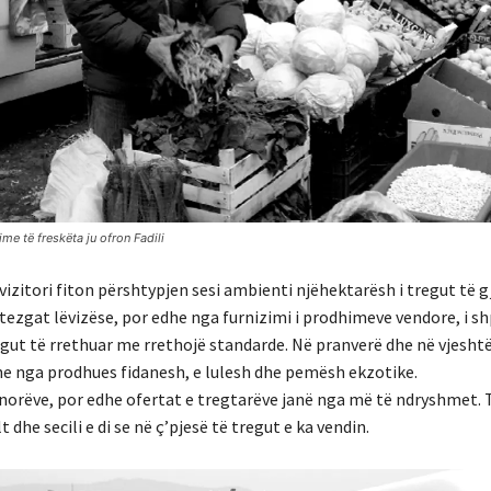
e të freskëta ju ofron Fadili
 vizitori fiton përshtypjen sesi ambienti njëhektarësh i tregut të 
ezgat lëvizëse, por edhe nga furnizimi i prodhimeve vendore, i s
egut të rrethuar me rrethojë standarde. Në pranverë dhe në vjesht
e nga prodhues fidanesh, e lulesh dhe pemësh ekzotike.
norëve, por edhe ofertat e tregtarëve janë nga më të ndryshmet. 
t dhe secili e di se në ç’pjesë të tregut e ka vendin.