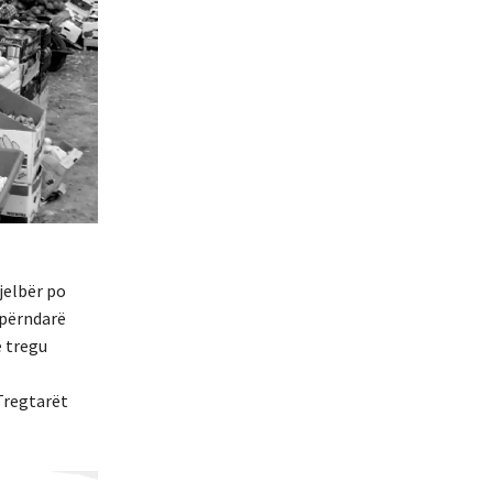
gjelbër po
hpërndarë
ë tregu
Tregtarët