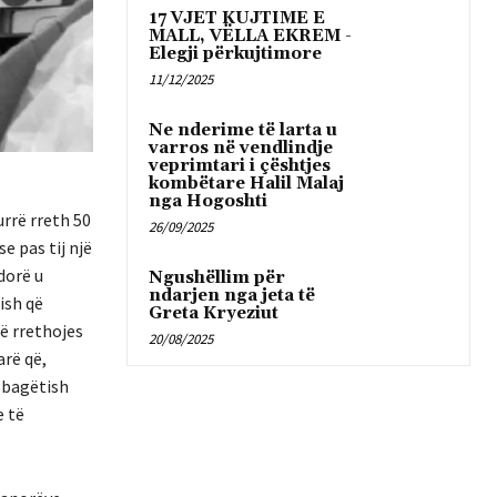
17 VJET KUJTIME E
MALL, VËLLA EKREM -
Elegji përkujtimore
11/12/2025
Ne nderime të larta u
varros në vendlindje
veprimtari i çështjes
kombëtare Halil Malaj
nga Hogoshti
rrë rreth 50
26/09/2025
e pas tij një
dorë u
Ngushëllim për
ndarjen nga jeta të
ish që
Greta Kryeziut
në rrethojes
20/08/2025
arë që,
ë bagëtish
e të