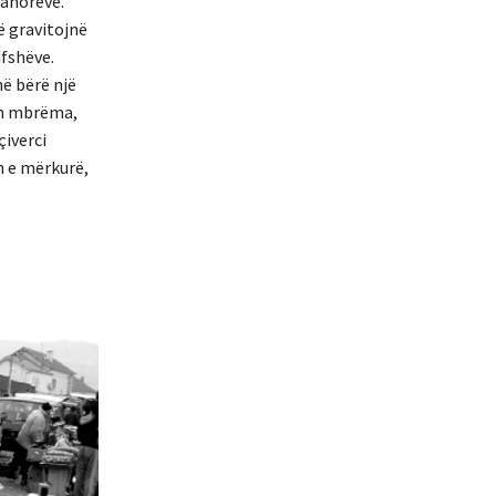
banorëve.
ë gravitojnë
fshëve.
ë bërë një
ën mbrëma,
iverci
n e mërkurë,