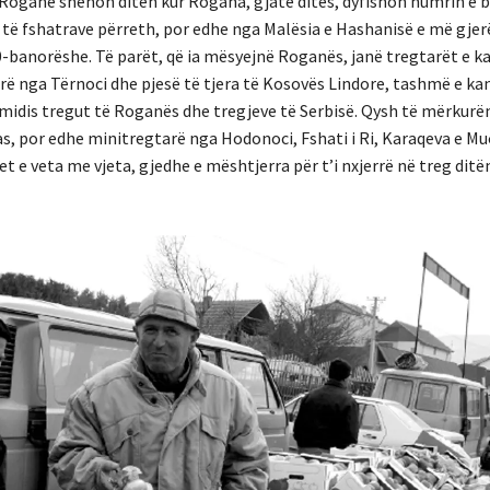
Roganë shënon ditën kur Rogana, gjatë ditës, dyfishon numrin e 
 të fshatrave përreth, por edhe nga Malësia e Hashanisë e më gjer
banorëshe. Të parët, që ia mësyejnë Roganës, janë tregtarët e ka
ë nga Tërnoci dhe pjesë të tjera të Kosovës Lindore, tashmë e kan
 midis tregut të Roganës dhe tregjeve të Serbisë. Qysh të mërkur
, por edhe minitregtarë nga Hodonoci, Fshati i Ri, Karaqeva e Muç
 e veta me vjeta, gjedhe e mështjerra për t’i nxjerrë në treg ditë