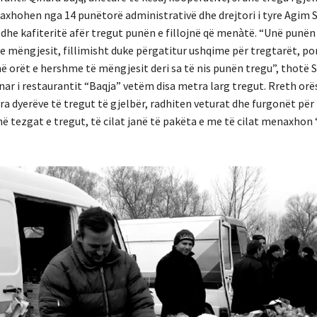
xhohen nga 14 punëtorë administrativë dhe drejtori i tyre Agim S
dhe kafiteritë afër tregut punën e fillojnë që menàtë. “Unë punën 
e mëngjesit, fillimisht duke përgatitur ushqime për tregtarët, por
ë orët e hershme të mëngjesit deri sa të nis punën tregu”, thotë S
ar i restaurantit “Baqja” vetëm disa metra larg tregut. Rreth orës
a dyerëve të tregut të gjelbër, radhiten veturat dhe furgonët për 
në tezgat e tregut, të cilat janë të pakëta e me të cilat menaxhon