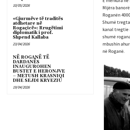
E mërkura në 
10/05/2026
Mijëra banorë
Roganën 4000-
«Gjurmëve të traditës
Shumë tregtar
atdhetare në
Rogaçicë»: Rrugëtimi
kanal tregtie
diplomatik i prof.
shumë roganas
Shpend Kallaba
mbushin ahuret
23/04/2026
në Roganë.
NË ROGANË TË
DARDANËS
INAUGUROHEN
BUSTET E HERONJVE
– METUSH KRASNIQI
DHE SEJDI KRYEZIU
19/04/2026