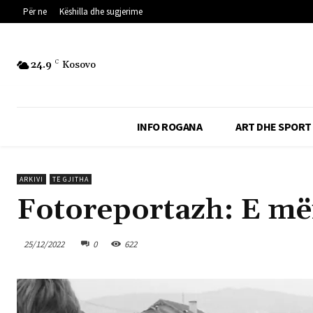
Për ne
Këshilla dhe sugjerime
24.9
C
Kosovo
INFO ROGANA
ART DHE SPORT
ARKIVI
TË GJITHA
Fotoreportazh: E m
25/12/2022
0
622