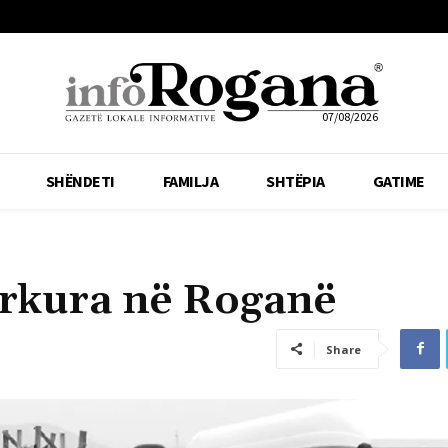
07/08/2026
SHËNDETI
FAMILJA
SHTËPIA
GATIME
ërkura në Roganë
Share