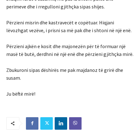
perimeve dhe i rregulloni gjithçka sipas shijes.
Përzieni misrin dhe kastravecët e copëtuar. Hiqjani
lëvozhgat vezëve, i prisni sa më pak dhe i shtoni në një enë.
Përzieni ajkën e kosit dhe majonezën për të formuar një
masë të butë, derdhni në një enë dhe përzieni gjithçka mirë.
Zbukuroni sipas dëshirës me pak majdanoz të grirë dhe
susam.
Ju bëftë mirë!