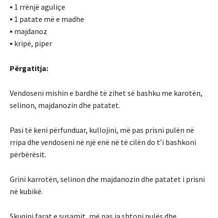
▪ 1 rrënjë aguliçe
▪ 1 patate më e madhe
▪ majdanoz
▪ kripë, piper
Përgatitja:
Vendoseni mishin e bardhë të zihet së bashku me karotën,
selinon, majdanozin dhe patatet.
Pasi të keni përfunduar, kullojini, më pas prisni pulën në
rripa dhe vendoseni në një enë në të cilën do t’i bashkoni
përbërësit.
Grini karrotën, selinon dhe majdanozin dhe patatet i prisni
në kubikë.
Skuqini farat e susamit, më pas ia shtoni pulës dhe