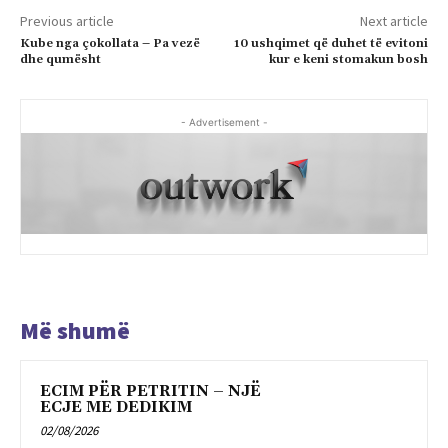
Previous article
Next article
Kube nga çokollata – Pa vezë
10 ushqimet që duhet të evitoni
dhe qumësht
kur e keni stomakun bosh
- Advertisement -
Më shumë
ECIM PËR PETRITIN – NJË
ECJE ME DEDIKIM
02/08/2026