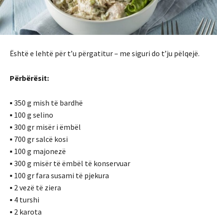
Është e lehtë për t’u
përgatitur
– me siguri do t’ju pëlqejë.
Përbërësit:
▪ 350 g mish të bardhë
▪ 100 g selino
▪ 300 gr misër i ëmbël
▪ 700 gr salcë kosi
▪ 100 g majonezë
▪ 300 g misër të ëmbël të konservuar
▪ 100 gr fara susami të pjekura
▪ 2 vezë të ziera
▪ 4 turshi
▪ 2 karota