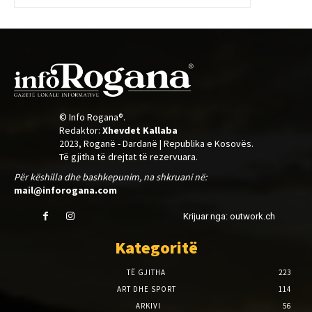
© Info Rogana®.
Redaktor:
Xhevdet Kallaba
2023, Roganë - Dardanë | Republika e Kosovës.
Të gjitha të drejtat të rezervuara.
Për këshilla dhe bashkepunim, na shkruani në:
mail@inforogana.com
Krijuar nga: outwork.ch
Kategoritë
TË GJITHA
223
ART DHE SPORT
114
ARKIVI
56