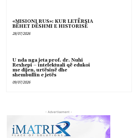
«MISIONI RUS»: KUR LETËRSIA
BËHET DËSHMI E HISTORISË
28/07/2026
U nda nga jeta prof. dr. Nuhi
Rexhepi – intelektuali që edukoi
me dijen, urtësinë dhe
shembullin e jetës
09/07/2026
- Advertisement -