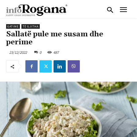
GATIME
TË GJITHA
Sallatë pule me susam dhe
perime
23/12/2022
0
487