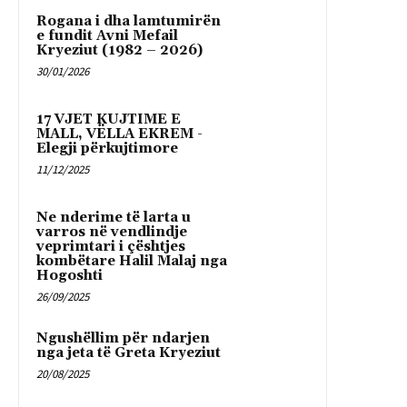
Rogana i dha lamtumirën
e fundit Avni Mefail
Kryeziut (1982 – 2026)
30/01/2026
17 VJET KUJTIME E
MALL, VËLLA EKREM -
Elegji përkujtimore
11/12/2025
Ne nderime të larta u
varros në vendlindje
veprimtari i çështjes
kombëtare Halil Malaj nga
Hogoshti
26/09/2025
Ngushëllim për ndarjen
nga jeta të Greta Kryeziut
20/08/2025