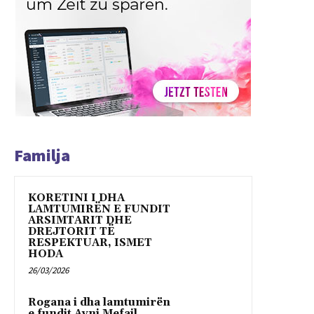
Familja
KORETINI I DHA
LAMTUMIRËN E FUNDIT
ARSIMTARIT DHE
DREJTORIT TË
RESPEKTUAR, ISMET
HODA
26/03/2026
Rogana i dha lamtumirën
e fundit Avni Mefail