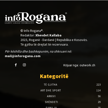
© Info Rogana®.
Redaktor:
Xhevdet Kallaba
2023, Roganë - Dardanë | Republika e Kosovës.
Të gjitha të drejtat të rezervuara.
Për këshilla dhe bashkepunim, na shkruani në:
mail@inforogana.com
Krijuar nga: outwork.ch
Kategoritë
TË GJITHA
223
ART DHE SPORT
114
ARKIVI
56
SHËNDETI
29
FAMILJA
18