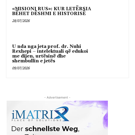
«MISIONI RUS»: KUR LETËRSIA
BËHET DËSHMI E HISTORISË
28/07/2026
U nda nga jeta prof. dr. Nuhi
Rexhepi – intelektuali që edukoi
me dijen, urtësinë dhe
shembullin e jetës
09/07/2026
- Advertisement -