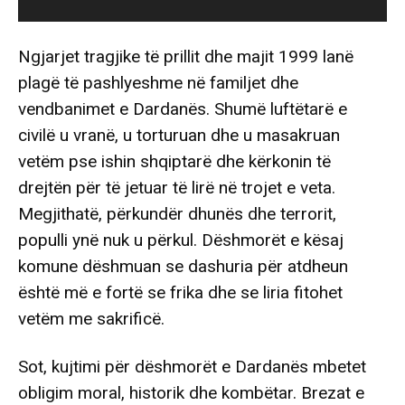
Ngjarjet tragjike të prillit dhe majit 1999 lanë
plagë të pashlyeshme në familjet dhe
vendbanimet e Dardanës. Shumë luftëtarë e
civilë u vranë, u torturuan dhe u masakruan
vetëm pse ishin shqiptarë dhe kërkonin të
drejtën për të jetuar të lirë në trojet e veta.
Megjithatë, përkundër dhunës dhe terrorit,
populli ynë nuk u përkul. Dëshmorët e kësaj
komune dëshmuan se dashuria për atdheun
është më e fortë se frika dhe se liria fitohet
vetëm me sakrificë.
Sot, kujtimi për dëshmorët e Dardanës mbetet
obligim moral, historik dhe kombëtar. Brezat e