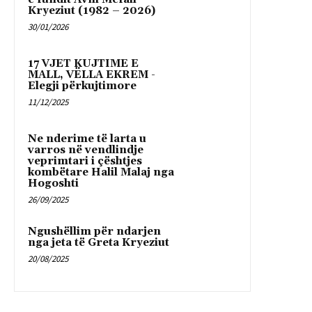
Kryeziut (1982 – 2026)
30/01/2026
17 VJET KUJTIME E
MALL, VËLLA EKREM -
Elegji përkujtimore
11/12/2025
Ne nderime të larta u
varros në vendlindje
veprimtari i çështjes
kombëtare Halil Malaj nga
Hogoshti
26/09/2025
Ngushëllim për ndarjen
nga jeta të Greta Kryeziut
20/08/2025