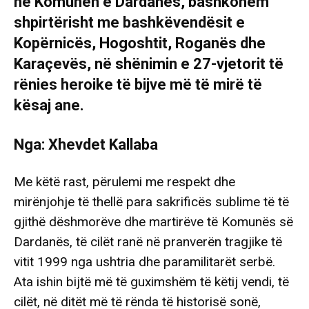
në Komunën e Dardanës, bashkohem
shpirtërisht me bashkëvendësit e
Kopërnicës, Hogoshtit, Roganës dhe
Karaçevës, në shënimin e 27-vjetorit të
rënies heroike të bijve më të mirë të
kësaj ane.
Nga: Xhevdet Kallaba
Me këtë rast, përulemi me respekt dhe
mirënjohje të thellë para sakrificës sublime të të
gjithë dëshmorëve dhe martirëve të Komunës së
Dardanës, të cilët ranë në pranverën tragjike të
vitit 1999 nga ushtria dhe paramilitarët serbë.
Ata ishin bijtë më të guximshëm të këtij vendi, të
cilët, në ditët më të rënda të historisë sonë,