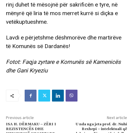
rinj duhet të mësojnë për sakrificën e tyre, në
mënyrë që liria të mos merret kurrë si diçka e
vetëkuptueshme.
Lavdi e përjetshme dëshmorëve dhe martirëve
të Komunës së Dardanës!
Fotot: Faqja zyrtare e Komunës së Kamenicës
dhe Gani Kryeziu
Previous article
Next article
ISA H. DËRMAKU – ZËRI I
U nda nga jeta prof. dr. Nuhi
REZISTENCËS DHE
Rexhepi – intelektuali që