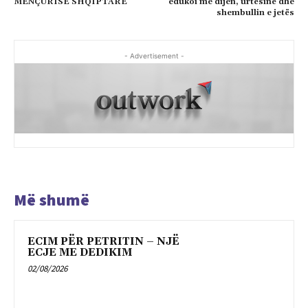
MENÇURISË SHQIPTARE
edukoi me dijen, urtësinë dhe
shembullin e jetës
- Advertisement -
Më shumë
ECIM PËR PETRITIN – NJË
ECJE ME DEDIKIM
02/08/2026