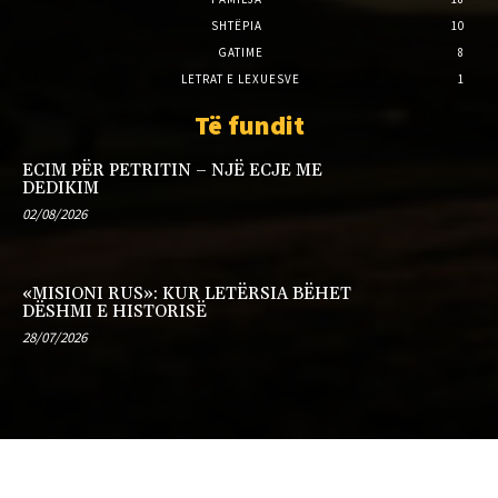
SHTËPIA
10
GATIME
8
LETRAT E LEXUESVE
1
Të fundit
ECIM PËR PETRITIN – NJË ECJE ME
DEDIKIM
02/08/2026
«MISIONI RUS»: KUR LETËRSIA BËHET
DËSHMI E HISTORISË
28/07/2026