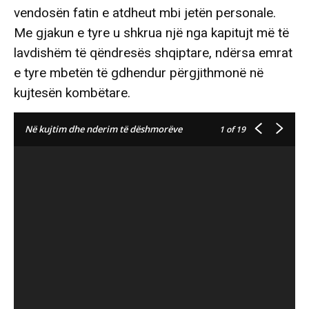
vendosën fatin e atdheut mbi jetën personale.
Me gjakun e tyre u shkrua një nga kapitujt më të
lavdishëm të qëndresës shqiptare, ndërsa emrat
e tyre mbetën të gdhendur përgjithmonë në
kujtesën kombëtare.
Në kujtim dhe nderim të dëshmorëve
1
of 19