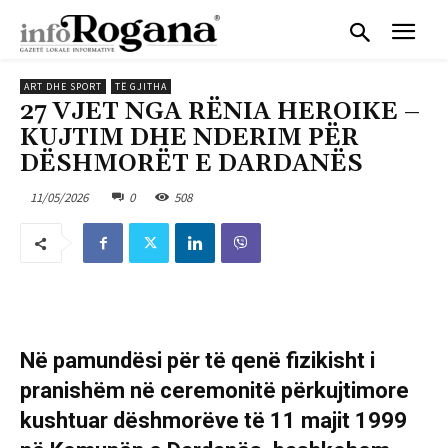
ART DHE SPORT
TË GJITHA
27 VJET NGA RËNIA HEROIKE –
KUJTIM DHE NDERIM PËR
DËSHMORËT E DARDANËS
11/05/2026
0
508
Në pamundësi për të qenë fizikisht i
pranishëm në ceremonitë përkujtimore
kushtuar dëshmorëve të 11 majit 1999