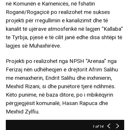
në Komunën e Kamenicës, në fshatin
Roganë/Rogaçicë po realizohet me sukses
projekti për rregullimin e kanalizimit dhe të
kanalit të ujërave atmosferikë në lagjen “Kallaba”
te Tyrbja, pjesë e të cilit janë edhe disa shtëpi të
lagjes së Muhaxhirëve.
Projekti po realizohet nga NPSH “Arenaa” nga
Ferizaj nën udhëheqjen e drejtorit Afrim Salihu
me menaxherin, Endrit Salihu dhe inxhinierin,
Mexhid Rizani, si dhe punëtorë tjerë ndihmës.
Këto punime, në baza ditore, po i mbikëqyrin
përgjegjësit komunalë, Hasan Rapuca dhe
Mexhid Zylfiu.
1
of 14