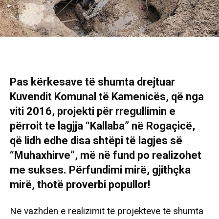
Pas kërkesave të shumta drejtuar
Kuvendit Komunal të Kamenicës, që nga
viti 2016, projekti për rregullimin e
përroit te lagjja “Kallaba” në Rogaçicë,
që lidh edhe disa shtëpi të lagjes së
“Muhaxhirve”, më në fund po realizohet
me sukses. Përfundimi mirë, gjithçka
mirë, thotë proverbi popullor!
Në vazhdën e realizimit të projekteve të shumta