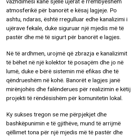
vazhdimësi kanë sjellë ujërat e rrëmbyeshëm
atmosferikë për banorët e kësaj lagjeje. Po
ashtu, ndaras, është rregulluar edhe kanalizimi i
ujërave fekale, duke siguruar një mjedis më të
pastër dhe më të sigurt për banorët e lagjes.
Në të ardhmen, urojmë që zbrazja e kanalizimit
të bëhet në një kolektor të posaçëm dhe jo në
lumë, duke e bërë sistemin më efikas dhe të
qëndrueshëm në kohë. Banorët e lagjes janë
mirënjohës dhe falënderues për realizimin e këtij
projekti të rëndësishëm për komunitetin lokal.
Ky sukses tregon se me përpjekjet dhe
bashkëpunimin e të gjithëve, mund të arrijmë
qëllimet tona për një mjedis më të pastër dhe