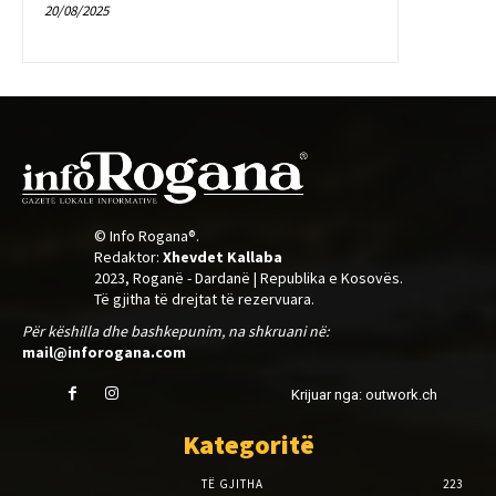
20/08/2025
© Info Rogana®.
Redaktor:
Xhevdet Kallaba
2023, Roganë - Dardanë | Republika e Kosovës.
Të gjitha të drejtat të rezervuara.
Për këshilla dhe bashkepunim, na shkruani në:
mail@inforogana.com
Krijuar nga: outwork.ch
Kategoritë
TË GJITHA
223