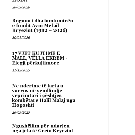
HODA
26/03/2026
Rogana i dha lamtumirën
e fundit Avni Mefail
Kryeziut (1982 – 2026)
30/01/2026
17 VJET KUJTIME E
MALL, VËLLA EKREM -
Elegji përkujtimore
11/12/2025
Ne nderime të larta u
varros në vendlindje
veprimtari i çështjes
kombëtare Halil Malaj nga
Hogoshti
26/09/2025
Ngushëllim për ndarjen
nga jeta të Greta Kryeziut