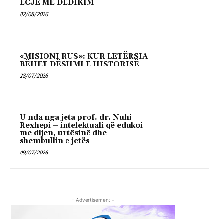
ECJE ME DEDIKIM
02/08/2026
«MISIONI RUS»: KUR LETËRSIA
BËHET DËSHMI E HISTORISË
28/07/2026
U nda nga jeta prof. dr. Nuhi
Rexhepi – intelektuali që edukoi
me dijen, urtësinë dhe
shembullin e jetës
09/07/2026
- Advertisement -