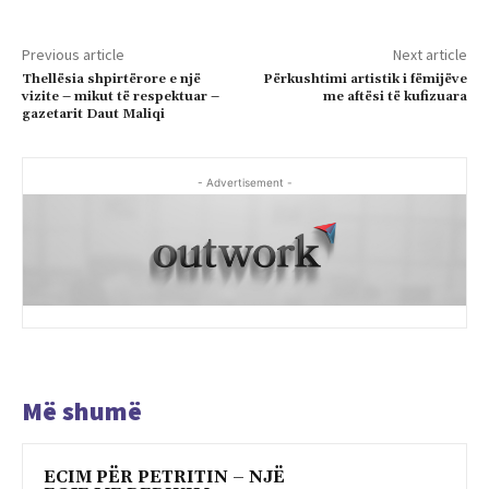
Previous article
Next article
Thellësia shpirtërore e një
Përkushtimi artistik i fëmijëve
vizite – mikut të respektuar –
me aftësi të kufizuara
gazetarit Daut Maliqi
- Advertisement -
Më shumë
ECIM PËR PETRITIN – NJË