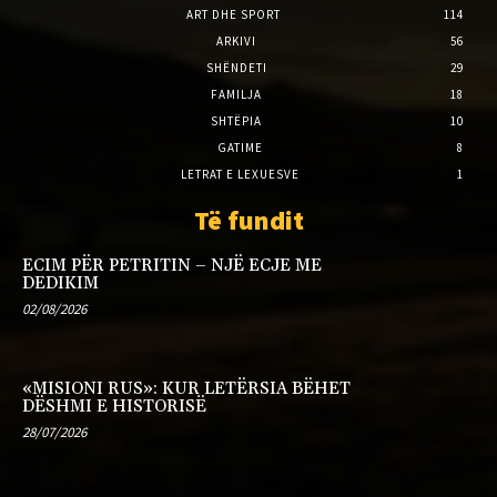
ART DHE SPORT
114
ARKIVI
56
SHËNDETI
29
FAMILJA
18
SHTËPIA
10
GATIME
8
LETRAT E LEXUESVE
1
Të fundit
ECIM PËR PETRITIN – NJË ECJE ME
DEDIKIM
02/08/2026
«MISIONI RUS»: KUR LETËRSIA BËHET
DËSHMI E HISTORISË
28/07/2026