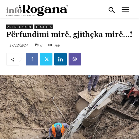
ART DHE SPORT
TË GJITHA
Përfundimi mirë, gjithçka mirë…!
17/12/2024
0
766