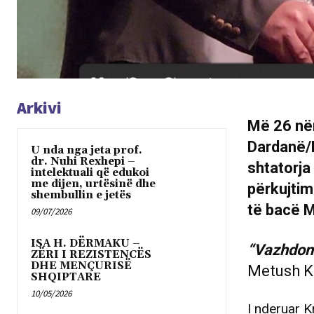
Arkivi
Më 26 nën
Dardanë/
U nda nga jeta prof.
dr. Nuhi Rexhepi –
shtatorja
intelektuali që edukoi
me dijen, urtësinë dhe
përkujtimo
shembullin e jetës
të bacë M
09/07/2026
ISA H. DËRMAKU –
“Vazhdoni
ZËRI I REZISTENCËS
DHE MENÇURISË
Metush K
SHQIPTARE
10/05/2026
I nderuar K