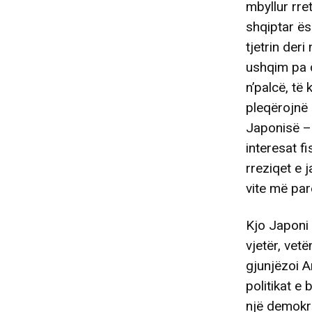
mbyllur rret
shqiptar ës
tjetrin der
ushqim pa dj
n’palcë, të 
pleqërojnë 
Japonisë –
interesat f
rreziqet e 
vite më par
Kjo Japoni 
vjetër, vet
gjunjëzoi A
politikat e
një demokra