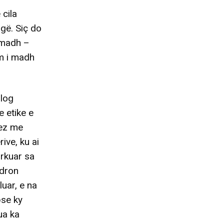
 cila
ugë. Siç do
 madh –
im i madh
olog
 etike e
nez me
ive, ku ai
arkuar sa
ndron
uar, e na
pse ky
ua ka