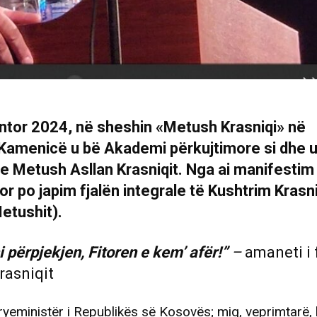
tor 2024, në sheshin «Metush Krasniqi» në
Kamenicë u bë Akademi përkujtimore si dhe u
 e Metush Asllan Krasniqit. Nga ai manifestim
r po japim fjalën integrale të Kushtrim Krasniq
etushit).
 përpjekjen, Fitoren e kem’ afër!”
–
amaneti i 
rasniqit
ryeministër i Republikës së Kosovës; miq, veprimtarë, 