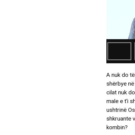
A nuk do të
shërbye në 
cilat nuk d
male e t’i 
ushtrinë Os
shkruante 
kombin?