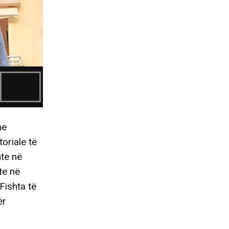
me
oriale të
te në
te në
Fishta të
ër