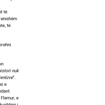
:
t të
pranishëm
te, të
prehni
on
istori nuk
jerëzve
”.
si e
ndant
 Flamur, e
kushtimi i