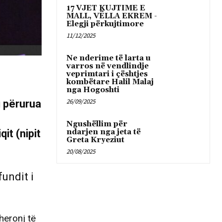
17 VJET KUJTIME E
MALL, VËLLA EKREM -
Elegji përkujtimore
11/12/2025
Ne nderime të larta u
varros në vendlindje
veprimtari i çështjes
kombëtare Halil Malaj
nga Hogoshti
26/09/2025
 përurua
Ngushëllim për
it (nipit
ndarjen nga jeta të
Greta Kryeziut
20/08/2025
fundit i
heronj të