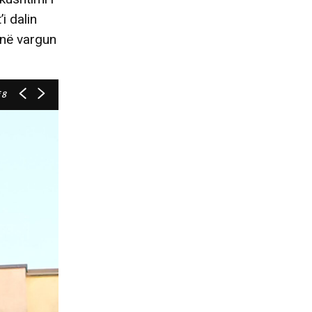
i dalin
 në vargun
 8