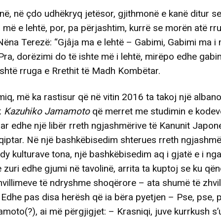
në, në çdo udhëkryq jetësor, gjithmonë e kanë ditur se
 më e lehtë, por, pa përjashtim, kurrë se morën atë rr
Nëna Terezë: “Gjâja ma e lehtë – Gabimi, Gabimi ma i
Pra, dorëzimi do të ishte më i lehtë, mirëpo edhe gab
shtë rruga e Rrethit të Madh Kombëtar.
iq, më ka rastisur që në vitin 2016 ta takoj një alban
. Kazuhiko Jamamoto
që merret me studimin e kodeve
ar edhe një libër rreth ngjashmërive të Kanunit Japo
iptar. Në një bashkëbisedim shterues rreth ngjashmër
dy kulturave tona, një bashkëbisedim aq i gjatë e i ng
e zuri edhe gjumi në tavolinë, arrita ta kuptoj se ku që
villimeve të ndryshme shoqërore – ata shumë të zhvill
 Edhe pas disa herësh që ia bëra pyetjen – Pse, pse, 
moto(?), ai më përgjigjet: – Krasniqi, juve kurrkush s’