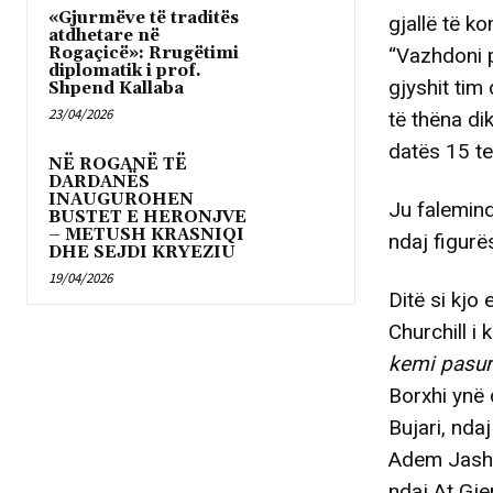
«Gjurmëve të traditës
gjallë të ko
atdhetare në
Rogaçicë»: Rrugëtimi
“Vazhdoni pë
diplomatik i prof.
gjyshit tim
Shpend Kallaba
23/04/2026
të thëna di
datës 15 te
NË ROGANË TË
DARDANËS
INAUGUROHEN
Ju falemind
BUSTET E HERONJVE
– METUSH KRASNIQI
ndaj figurë
DHE SEJDI KRYEZIU
19/04/2026
Ditë si kjo
Churchill i
kemi pasur
Borxhi ynë 
Bujari, nd
Adem Jashar
ndaj At Gje