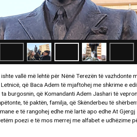
 ishte vallë më lehtë për Nënë Terezën të vazhdonte 
Letnicë, që Baca Adem të mjaftohej me shkrime e edit
o ta burgosnin, që Komandanti Adem Jashari të vepron
shpëtonte, të paktën, familja, që Skënderbeu të shërben
mane e të rangohej edhe më lartë apo edhe At Gjergj 
vetëm poezi e të mos merrej me alfabet e udhëzime p