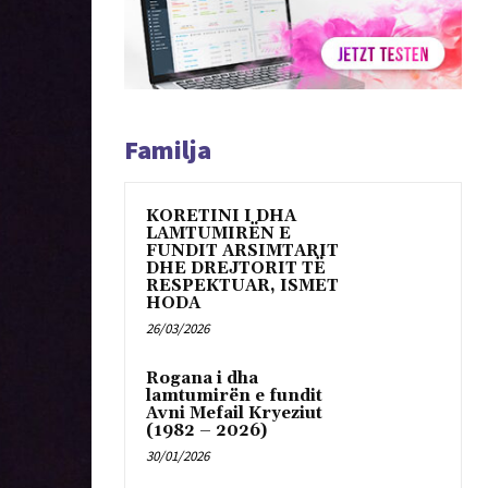
Familja
KORETINI I DHA
LAMTUMIRËN E
FUNDIT ARSIMTARIT
DHE DREJTORIT TË
RESPEKTUAR, ISMET
HODA
26/03/2026
Rogana i dha
lamtumirën e fundit
Avni Mefail Kryeziut
(1982 – 2026)
30/01/2026