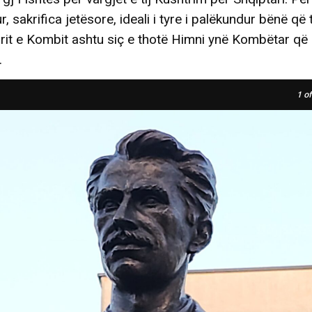
r, sakrifica jetësore, ideali i tyre i palëkundur bënë që t’
rit e Kombit ashtu siç e thotë Himni ynë Kombëtar që
.
1
of