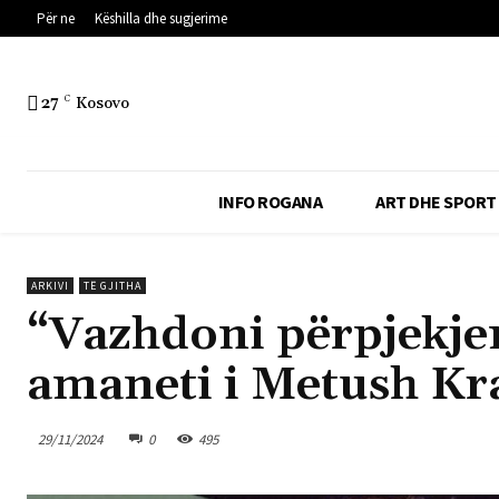
Për ne
Këshilla dhe sugjerime
27
C
Kosovo
INFO ROGANA
ART DHE SPORT
ARKIVI
TË GJITHA
“Vazhdoni përpjekjen
amaneti i Metush Kra
29/11/2024
0
495