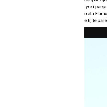
tyre i paepu
rreth Flamu
e tij të parë