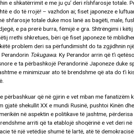
hin e shkatërrimit e me ju çu’ deri n’shfarosje totale. P
htë e do të rrojë! – vazhdon ai; fiset japoneze e luftuan
i në shfarosje totale duke mos lanë as bagëti, male, fus
egë, e pa prerë burra, fëmijë e gra. Shtrëngimi i këtij 
këtij rrethi shkretues, bëri që fiset japoneze të mblidhe
këtë problem deri sa përfundimisht do ta zgjidhnin një
 Perandorin
Tokugawa
. Ky Perandor arrin që t’i qetës
isnore e ta përbashkojë Perandorinë Japoneze duke sp
jashtme e minimizuar ato të brendshme që ata do t’i kis
ë.
e përbashkuar që në gjirin e vet mban me fanatizëm k
ëm gjatë shekullit XX e mundi Rusinë, pushtoi Kinën dhe
merikën në aspektin e politikave të jashtme, përderisa
 brendshme arriti që ta etablojë shoqërinë e vet deri në
cie të një vetëdije shumë të lartë, atë të demokracisë