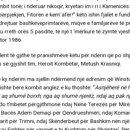
mbit tonë; i nderuar nikoqir, kryetari im i ri i Kamenicës
rpjekjen, Fitoren e kem’ afër!” këto ishin fjalët e fundi
 drejtuar bashkëveprimtarëve, miqve e familjarëve të 
ku rreth orës 5 pasdite, të një t ‘mërkurë të zymtë vjesh
tor 1986.
erit të gjithë të pranishmëve këtu për nderin që po sh
s së gjyshit tim, Heroit Kombëtar, Metush Krasniqi.
 e ky nderim ma sjellin ndërmend një adresim që Winst
 kishte bërë kombit anglez e ku thoshte: “
Asnjëherë në h
 aq shumë borxh, nga aq shumë njerëz, ndaj aq pak n
do t’mbetet përgjithmonë ndaj Nënë Terezës për Mirë
aj Bacës Adem Demaçi për Qëndrueshmëri, ndaj Koma
it për Trimni, ndaj Skënderbeut për Bashkim nën një
rgj Fishtës për vargjet e tij Kushtrim për Shqiptarí. Për