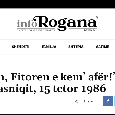
06/08/2026
SHËNDETI
FAMILJA
SHTËPIA
GATIME
, Fitoren e kem’ afër!
sniqit, 15 tetor 1986
Share