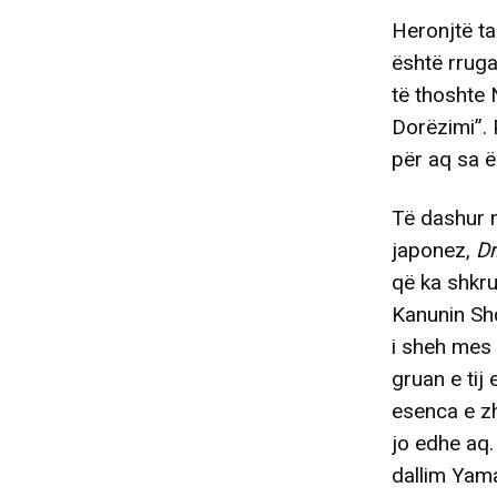
Heronjtë ta
është rruga
të thoshte 
Dorëzimi”. 
për aq sa ë
Të dashur m
japonez,
Dr
që ka shkru
Kanunin Shq
i sheh mes 
gruan e tij 
esenca e zh
jo edhe aq.
dallim Yama