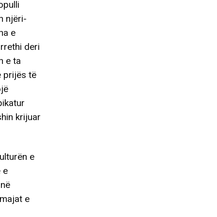
opulli
 njëri-
ha e
rrethi deri
n e ta
 prijës të
ojë
ikatur
hin krijuar
ulturën e
 e
 në
 majat e