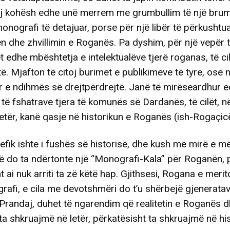
rej kohësh edhe unë merrem me grumbullim të një bru
monografi të detajuar, porse për një libër të përkushtu
tën dhe zhvillimin e Roganës. Pa dyshim, për një vepër të
t edhe mbështetja e intelektualëve tjerë roganas, të ci
të. Mjafton të citoj burimet e publikimeve të tyre, ose 
r e ndihmës së drejtpërdrejtë. Janë të mirëseardhur 
ë të fshatrave tjera të komunës së Dardanës, të cilët, n
etër, kanë qasje në historikun e Roganës (ish-Rogaçic
efik ishte i fushës së historisë, dhe kush më mirë e 
 do ta ndërtonte një “Monografi-Kala” për Roganën, p
t ai nuk arriti ta zë këtë hap. Gjithsesi, Rogana e merit
rafi, e cila me devotshmëri do t’u shërbejë gjeneratav
randaj, duhet të ngarendim që realitetin e Roganës 
a shkruajmë në letër, përkatësisht ta shkruajmë në his