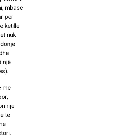
mi, mbase
ar për
 këtillë
lët nuk
ndonjë
edhe
ë një
ës).
më me
or,
on një
e të
dhe
tori.