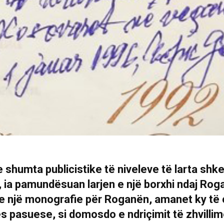
 shumta publicistike të niveleve të larta shk
 ia pamundësuan larjen e një borxhi ndaj Rog
 e një monografie për Roganën, amanet ky të ci
s pasuese, si domosdo e ndriçimit të zhvilli