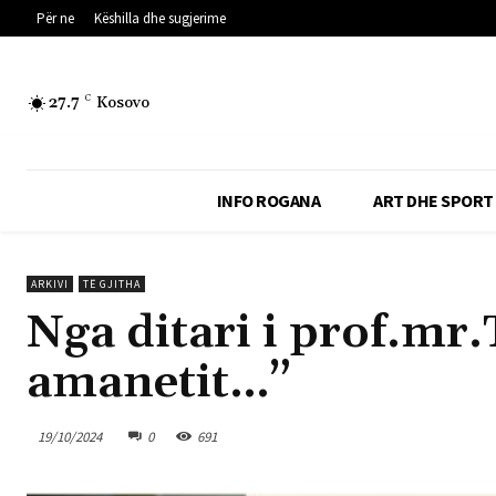
Për ne
Këshilla dhe sugjerime
27.7
C
Kosovo
INFO ROGANA
ART DHE SPORT
ARKIVI
TË GJITHA
Nga ditari i prof.mr.T
amanetit…”
19/10/2024
0
691