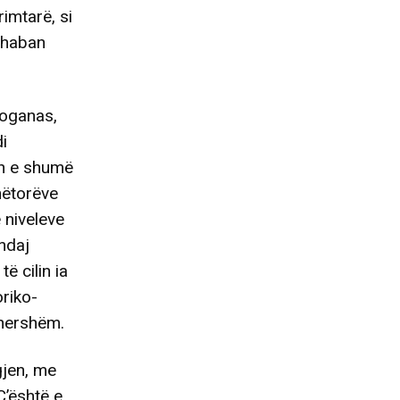
imtarë, si
Shaban
roganas,
i
ën e shumë
nëtorëve
 niveleve
ndaj
ë cilin ia
oriko-
ëhershëm.
gjen, me
Ç’është e