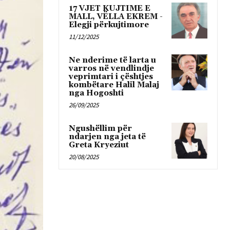
17 VJET KUJTIME E
MALL, VËLLA EKREM -
Elegji përkujtimore
11/12/2025
Ne nderime të larta u
varros në vendlindje
veprimtari i çështjes
kombëtare Halil Malaj
nga Hogoshti
26/09/2025
Ngushëllim për
ndarjen nga jeta të
Greta Kryeziut
20/08/2025