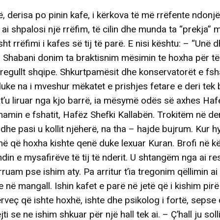
ë, derisa po pinin kafe, i kërkova të më rrëfente ndonjë
, ai shpalosi një rrëfim, të cilin dhe munda ta “prekja” 
sht rrëfimi i kafes së tij të parë. E nisi kështu: – “Unë 
m Shabani donim ta braktisnim mësimin te hoxha për të
rregullt shqipe. Shkurtpamësit dhe konservatorët e fsha
uke na i mveshur mëkatet e prishjes fetare e deri tek 
 t’u liruar nga kjo barrë, ia mësymë odës së axhes Haf
amin e fshatit, Hafëz Shefki Kallabën. Trokitëm në de
, dhe pasi u kollit njëherë, na tha – hajde bujrum. Kur 
ë që hoxha kishte qenë duke lexuar Kuran. Brofi në 
ndin e mysafirëve të tij të nderit. U shtangëm nga ai re
rruam pse ishim aty. Pa arritur t’ia tregonim qëllimin ai
e në mangall. Ishin kafet e parë në jetë që i kishim pir
rveç që ishte hoxhë, ishte dhe psikolog i fortë, sepse
jti se ne ishim shkuar për një hall tek ai. – Ç’hall ju soll