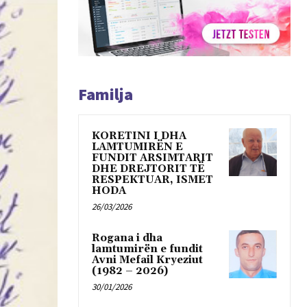
Familja
KORETINI I DHA
LAMTUMIRËN E
FUNDIT ARSIMTARIT
DHE DREJTORIT TË
RESPEKTUAR, ISMET
HODA
26/03/2026
Rogana i dha
lamtumirën e fundit
Avni Mefail Kryeziut
(1982 – 2026)
30/01/2026