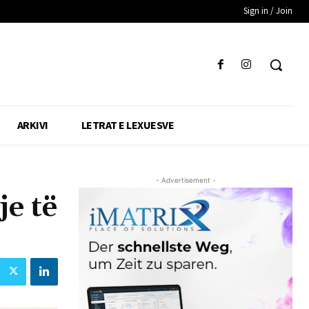
Sign in / Join
ARKIVI
LETRAT E LEXUESVE
- Advertisement -
je të