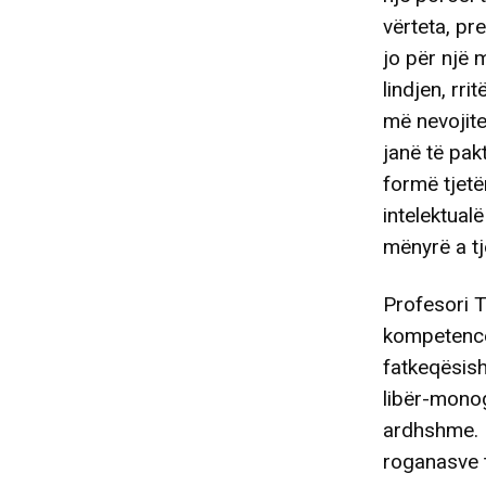
vërteta, p
jo për një 
lindjen, rri
më nevojite
janë të pak
formë tjetë
intelektual
mënyrë a tj
Profesori T
kompetencë
fatkeqësish
libër-monog
ardhshme. P
roganasve t