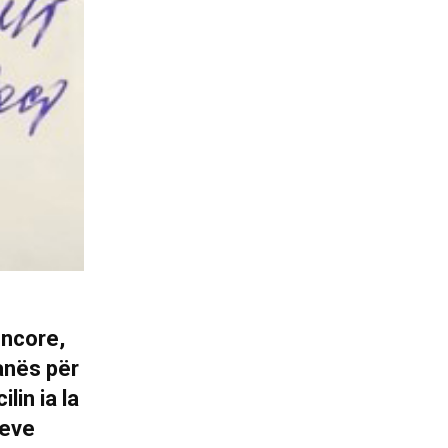
encore,
anës për
lin ia la
meve