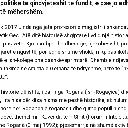
politike të qindvjetëshit të fundit, e pse jo ed
 të mëhershëm.
k 2017 u nda nga jeta profesori e magjistri i shkenca
efik Geci. Atë ditë historisë shqiptare i vdiq një histori
ori pas vete. Kjo humbje dhe dhembje, njëkohësisht, pre
jarët e ngushtë, por edhe shumë shokë, miq, bashkëf
të e ish-kolegë dhe bashkëveprimtarë. Dhembje ndjeva
a takime në situata e rrethana të ndryshme, herë të “n
ta”.
 historie që ishte, i pari nga Rogana (ish-Rogaçica) dh
i ra hise për disa nisma me peshë historike, si: hulum
hore për Roganën e roganasit dhe gjithë popullin shqi
aqeve; themelimi i Kuvendit të FISh-it (Forumi i Intelekt
në Roganë (3 maj 1992); pjesëmarrja në shumë aktivi