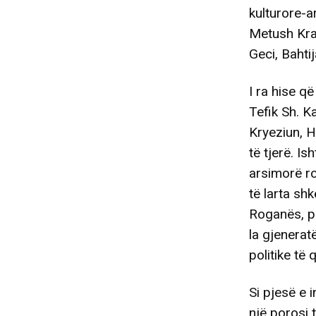
kulturore-a
Metush Kras
Geci, Bahtij
I ra hise q
Tefik Sh. K
Kryeziun, 
të tjerë. I
arsimorë ro
të larta sh
Roganës, pë
la gjenerat
politike të
Si pjesë e 
një porosi 