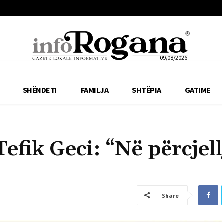
09/08/2026
SHËNDETI
FAMILJA
SHTËPIA
GATIME
efik Geci: “Në përcjell
Share