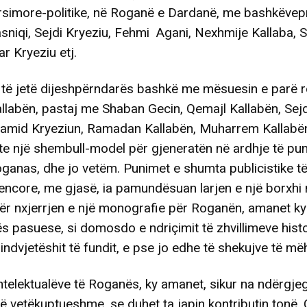
rsimore-politike, në Roganë e Dardanë, me bashkëvepr
niqi, Sejdi Kryeziu, Fehmi Agani, Nexhmije Kallaba, 
ar Kryeziu etj.
ë të jetë dijeshpërndarës bashkë me mësuesin e parë 
allabën, pastaj me Shaban Gecin, Qemajl Kallabën, Sejd
Hamid Kryeziun, Ramadan Kallabën, Muharrem Kallab
shte një shembull-model për gjeneratën në ardhje të pu
ganas, dhe jo vetëm. Punimet e shumta publicistike të
kencore, me gjasë, ia pamundësuan larjen e një borxhi 
r nxjerrjen e një monografie për Roganën, amanet ky t
ës pasuese, si domosdo e ndriçimit të zhvillimeve hist
 qindvjetëshit të fundit, e pse jo edhe të shekujve të m
intelektualëve të Roganës, ky amanet, sikur na ndërgje
të vetëkuptueshme, se duhet ta japin kontributin tonë. 