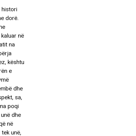
 histori
me dorë.
dhe
 kaluar në
tit na
bërja
ez, kështu
rën e
hymë
këmbë dhe
spekt, sa,
 na poqi
ë unë dhe
 që në
i tek unë,