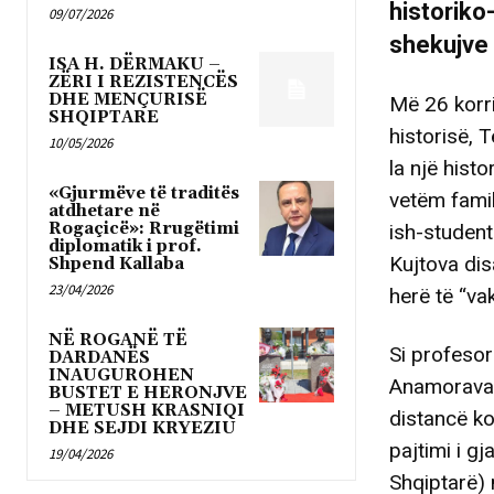
historiko-
09/07/2026
shekujve
ISA H. DËRMAKU –
ZËRI I REZISTENCËS
DHE MENÇURISË
Më 26 korri
SHQIPTARE
historisë, T
10/05/2026
la një hist
«Gjurmëve të traditës
vetëm famil
atdhetare në
Rogaçicë»: Rrugëtimi
ish-studen
diplomatik i prof.
Kujtova dis
Shpend Kallaba
23/04/2026
herë të “vak
NË ROGANË TË
Si profesor
DARDANËS
INAUGUROHEN
Anamorava, 
BUSTET E HERONJVE
– METUSH KRASNIQI
distancë ko
DHE SEJDI KRYEZIU
pajtimi i gj
19/04/2026
Shqiptarë) 