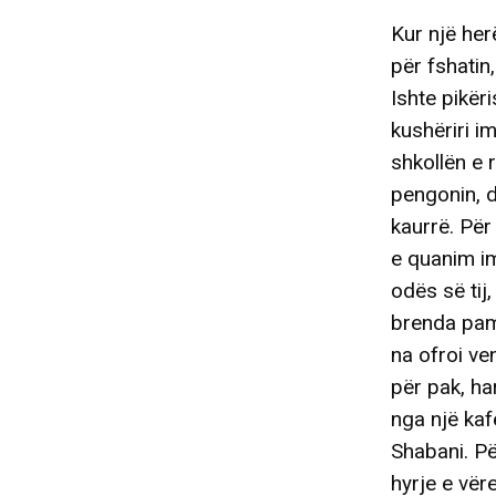
Kur një her
për fshatin
Ishte pikëri
kushëriri i
shkollën e 
pengonin, d
kaurrë. Për
e quanim im
odës së tij
brenda pam
na ofroi ve
për pak, ha
nga një kaf
Shabani. Pë
hyrje e vëre