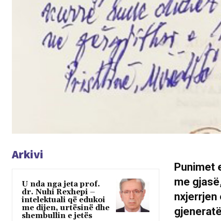
Arkivi
Punimet e
me gjasë,
U nda nga jeta prof.
dr. Nuhi Rexhepi –
nxjerrjen
intelektuali që edukoi
me dijen, urtësinë dhe
gjeneratë
shembullin e jetës