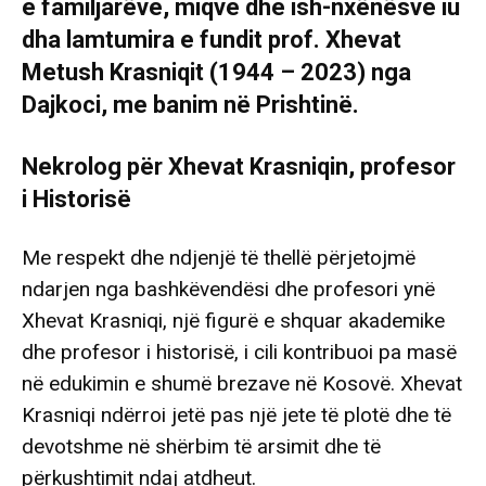
e familjarëve, miqve dhe ish-nxënësve iu
dha lamtumira e fundit prof. Xhevat
Metush Krasniqit (1944 – 2023) nga
Dajkoci, me banim në Prishtinë.
Nekrolog për Xhevat Krasniqin, profesor
i Historisë
Me respekt dhe ndjenjë të thellë përjetojmë
ndarjen nga bashkëvendësi dhe profesori ynë
Xhevat Krasniqi, një figurë e shquar akademike
dhe profesor i historisë, i cili kontribuoi pa masë
në edukimin e shumë brezave në Kosovë. Xhevat
Krasniqi ndërroi jetë pas një jete të plotë dhe të
devotshme në shërbim të arsimit dhe të
përkushtimit ndaj atdheut.