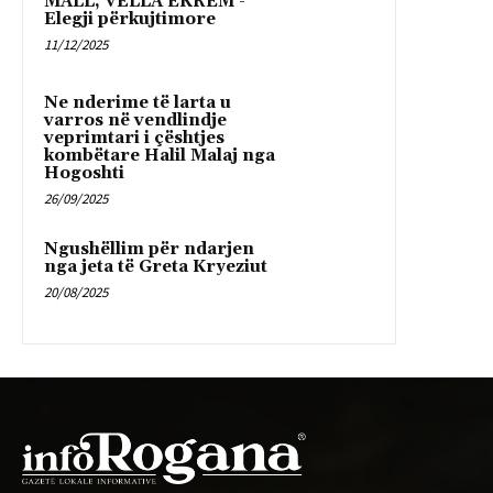
MALL, VËLLA EKREM -
Elegji përkujtimore
11/12/2025
Ne nderime të larta u
varros në vendlindje
veprimtari i çështjes
kombëtare Halil Malaj nga
Hogoshti
26/09/2025
Ngushëllim për ndarjen
nga jeta të Greta Kryeziut
20/08/2025