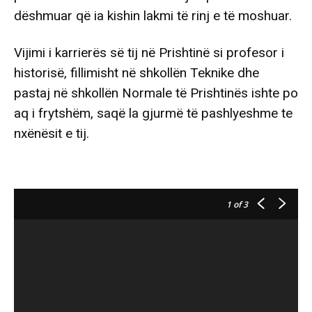
dëshmuar që ia kishin lakmi të rinj e të moshuar.
Vijimi i karrierës së tij në Prishtinë si profesor i
historisë, fillimisht në shkollën Teknike dhe
pastaj në shkollën Normale të Prishtinës ishte po
aq i frytshëm, saqë la gjurmë të pashlyeshme te
nxënësit e tij.
1
of 3