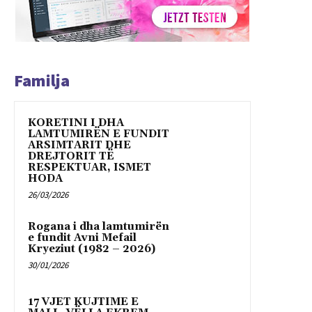
Familja
KORETINI I DHA
LAMTUMIRËN E FUNDIT
ARSIMTARIT DHE
DREJTORIT TË
RESPEKTUAR, ISMET
HODA
26/03/2026
Rogana i dha lamtumirën
e fundit Avni Mefail
Kryeziut (1982 – 2026)
30/01/2026
17 VJET KUJTIME E