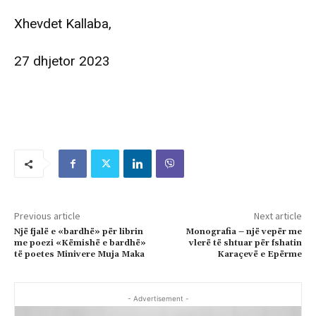
Xhevdet Kallaba,
27 dhjetor 2023
Previous article
Next article
Një fjalë e «bardhë» për librin
Monografia – një vepër me
me poezi «Këmishë e bardhë»
vlerë të shtuar për fshatin
të poetes Minivere Muja Maka
Karaçevë e Epërme
- Advertisement -