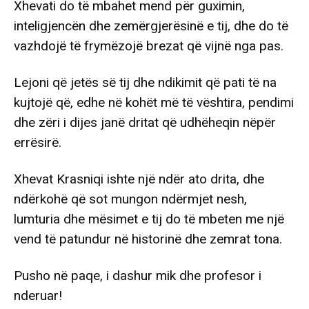
Xhevati do të mbahet mend për guximin,
inteligjencën dhe zemërgjerësinë e tij, dhe do të
vazhdojë të frymëzojë brezat që vijnë nga pas.
Lejoni që jetës së tij dhe ndikimit që pati të na
kujtojë që, edhe në kohët më të vështira, pendimi
dhe zëri i dijes janë dritat që udhëheqin nëpër
errësirë.
Xhevat Krasniqi ishte një ndër ato drita, dhe
ndërkohë që sot mungon ndërmjet nesh,
lumturia dhe mësimet e tij do të mbeten me një
vend të patundur në historinë dhe zemrat tona.
Pusho në paqe, i dashur mik dhe profesor i
nderuar!