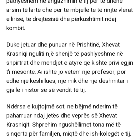
pathyeshëm në angazhimin e tij për të dhënë
arsim të lartë dhe për të mbjellë te të rinjtë vlerat
e lirisë, të drejtësisë dhe përkushtimit ndaj
kombit.
Duke jetuar dhe punuar në Prishtinë, Xhevat
Krasniqi nguliti një shenjë të pashlyeshme në
shpirtrat dhe mendjet e atyre që kishte privilegjin
t’i mësonte. Ai ishte jo vetëm një profesor, por
edhe një këshillues, një mik dhe një dëshmitar i
gjallë i historisë së vendit të tij.
Ndërsa e kujtojmë sot, ne bëjmë nderim të
paharruar ndaj jetës dhe veprës së Xhevat
Krasniqit. Shprehim ngushëllimet tona më të
sinqerta për familjen, miqtë dhe ish-kolegët e tij.