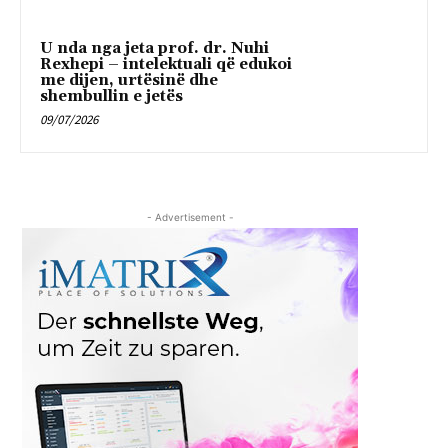
U nda nga jeta prof. dr. Nuhi
Rexhepi – intelektuali që edukoi
me dijen, urtësinë dhe
shembullin e jetës
09/07/2026
- Advertisement -