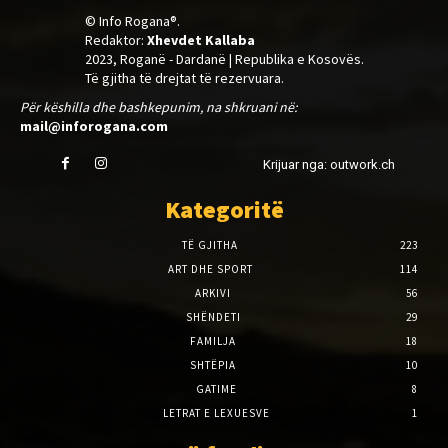
© Info Rogana®.
Redaktor:
Xhevdet Kallaba
2023, Roganë - Dardanë | Republika e Kosovës.
Të gjitha të drejtat të rezervuara.
Për këshilla dhe bashkepunim, na shkruani në:
mail@inforogana.com
Krijuar nga: outwork.ch
Kategoritë
TË GJITHA
223
ART DHE SPORT
114
ARKIVI
56
SHËNDETI
29
FAMILJA
18
SHTËPIA
10
GATIME
8
LETRAT E LEXUESVE
1