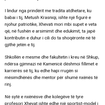
I lindur nga prindërit me tradita atdhetare, ku
babai i tij, Metush Krasniqi, ishte një figurë e
njohur patriotike, Xhevati mori mbi supet e veta
që, në fushën e arsimimit dhe edukimit, ta japë
kontributin e duhur i cili do ta shoqëronte në të
gjithë jetën e tij.
Shkollën e mesme dhe fakultetin i kreu në Shkup,
ndërsa gjimnazi në Kamenicë dëshmoi fillimet e
karrierës së tij, ku edhe hapi rrugën si
mësimdhënës dhe mentor për shumë nxënës të
rinj.
Në sytë e nxënësve dhe kolegëve të tyre
profesori Xhevat ishte edhe një sportist-model i