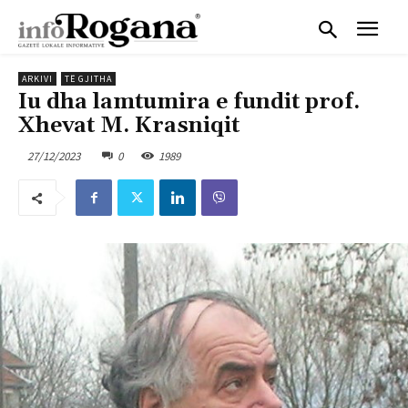
ARKIVI
TË GJITHA
Iu dha lamtumira e fundit prof.
Xhevat M. Krasniqit
27/12/2023
0
1989