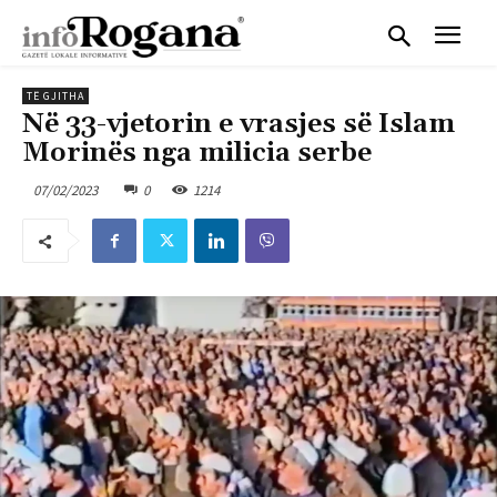
TË GJITHA
Në 33-vjetorin e vrasjes së Islam
Morinës nga milicia serbe
07/02/2023
0
1214