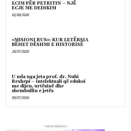
ECIM PËR PETRITIN – NJË
ECJE ME DEDIKIM
02/08/2026
«MISIONI RUS»: KUR LETËRSIA
BËHET DËSHMI E HISTORISË
28/07/2026
U nda nga jeta prof. dr. Nuhi
Rexhepi – intelektuali që edukoi
me dijen, urtësinë dhe
shembullin e jetës
09/07/2026
- Advertisement -