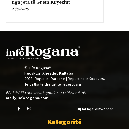
nga jeta të Greta Kryeziut
20/08/2025
© Info Rogana®.
Redaktor:
Xhevdet Kallaba
2023, Roganë - Dardanë | Republika e Kosovës.
Të gjitha të drejtat të rezervuara.
Për këshilla dhe bashkepunim, na shkruani në:
mail@inforogana.com
Krijuar nga: outwork.ch
Kategoritë