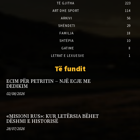
TË GJITHA
223
ART DHE SPORT
114
ARKIVI
56
SHËNDETI
29
FAMILJA
18
SHTËPIA
10
GATIME
8
LETRAT E LEXUESVE
1
Të fundit
ECIM PËR PETRITIN – NJË ECJE ME
DEDIKIM
02/08/2026
«MISIONI RUS»: KUR LETËRSIA BËHET
DËSHMI E HISTORISË
28/07/2026