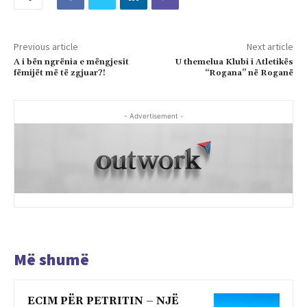
Previous article
Next article
A i bën ngrënia e mëngjesit
U themelua Klubi i Atletikës
fëmijët më të zgjuar?!
“Rogana” në Roganë
- Advertisement -
Më shumë
ECIM PËR PETRITIN – NJË