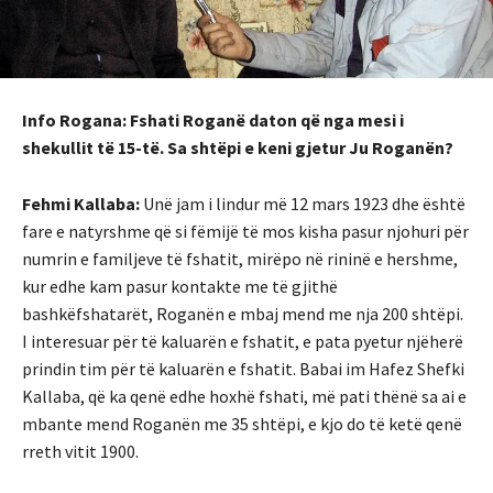
Info Rogana: Fshati Roganë daton që nga mesi i
shekullit të 15-të. Sa shtëpi e keni gjetur Ju Roganën?
Fehmi Kallaba:
Unë jam i lindur më 12 mars 1923 dhe është
fare e natyrshme që si fëmijë të mos kisha pasur njohuri për
numrin e familjeve të fshatit, mirëpo në rininë e hershme,
kur edhe kam pasur kontakte me të gjithë
bashkëfshatarët, Roganën e mbaj mend me nja 200 shtëpi.
I interesuar për të kaluarën e fshatit, e pata pyetur njëherë
prindin tim për të kaluarën e fshatit. Babai im Hafez Shefki
Kallaba, që ka qenë edhe hoxhë fshati, më pati thënë sa ai e
mbante mend Roganën me 35 shtëpi, e kjo do të ketë qenë
rreth vitit 1900.