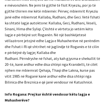
e mëvonshëm. Ne jemi të gjithë të fisit Kryeziu, por jo të
gjithë thirren me këtë mbiemër. Përveç mbiemrit Kryeziu
janë edhe mbiemrat Kallaba, Rudhani, dhe Geci. Vetë fshati
ka shtatë lagje autoktone: Kallaba, Geci, Rudhani, Veseli,
Sinani, Hima dhe Syliqi. Ç’është e vërteta jo vetëm këto
lagje e përbëjnë sot Roganën. Në një bashkëjetesë
vëllazërore jetojnë edhe Lagja e Muhaxherëve në perëndim
dhe Fshati i Ri që shtrihet në juglindje të Roganës e të cilin
e përbëjnë dy lagje; Kallaba dhe
Rudhani. Përndryshe në fshat, aty kah gjysma e shekullit të
20-të, kanë ardhur edhe disa shtëpi nga Kranidelli, të cilët
njihen me mbiemrat Qehaja, Thaqi dhe Lakna, kurse pas
vitit 1985 në Roganë kanë ardhur edhe disa shtëpi nga
Bilinica dhe Breznica e që janë vendosur në Katushnicë.
Info Rogana: Prej kur është vendosur këtu lagja e
Muhaxherëve?