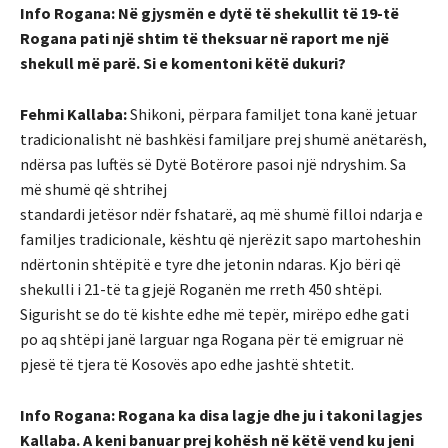
Info Rogana: Në gjysmën e dytë të shekullit të 19-të
Rogana pati një shtim të theksuar në raport me një
shekull më parë. Si e komentoni këtë dukuri?
Fehmi Kallaba:
Shikoni, përpara familjet tona kanë jetuar
tradicionalisht në bashkësi familjare prej shumë anëtarësh,
ndërsa pas luftës së Dytë Botërore pasoi një ndryshim. Sa
më shumë që shtrihej
standardi jetësor ndër fshatarë, aq më shumë filloi ndarja e
familjes tradicionale, kështu që njerëzit sapo martoheshin
ndërtonin shtëpitë e tyre dhe jetonin ndaras. Kjo bëri që
shekulli i 21-të ta gjejë Roganën me rreth 450 shtëpi.
Sigurisht se do të kishte edhe më tepër, mirëpo edhe gati
po aq shtëpi janë larguar nga Rogana për të emigruar në
pjesë të tjera të Kosovës apo edhe jashtë shtetit.
Info Rogana: Rogana ka disa lagje dhe ju i takoni lagjes
Kallaba. A keni banuar prej kohësh në këtë vend ku jeni