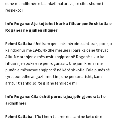
edhe me ndihmën e bashkëfshatarëve, të cilët shumë i
respektoj.
Info Rogana: A ju kujtohet kur ka filluar punën shkolla e
Roganës në gjuhën shqipe?
Fehmi Kallaba:
Unë kam qenë në shërbim ushtarak, por kjo
ka ndodhur më 1945/46 dhe mësuesi i parë ka qenë Xhevat
Aliu. Me ardhjen e mësuesit shqiptar në Roganë sikur ka
filluar një epokë e re për roganasit. Unë jam krenar me
punën e mësuesve shqiptarë në këtë shkollë. Falë punës së
tyre, por edhe angazhimit tim, unë personalisht, kam
arritur t’i shkolloj të gjithë fëmijët e mi.
Info Rogana: Cila është porosia juaj për gjeneratat e
ardhshme?
Fehmi Kallaba:
T’ju them të drejtën, tani në këto ditë