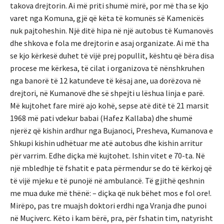
takova drejtorin. Ai më priti shumë mirë, por më tha se kjo
varet nga Komuna, gjë që këta të komunës së Kamenicës
nuk pajtoheshin. Një ditë hipa në një autobus të Kumanovës
dhe shkova e fola me drejtorin e asaj organizate. Ai më tha
se kjo kërkesë duhet të vijë prej popullit, kështu që bëra disa
procese me kërkesa, të cilat i organizova të nënshkruhen
nga banorë të 12 katundeve të kësaj ane, ua dorëzova në
drejtori, në Kumanovë dhe së shpejti u lëshua linja e parë.
Më kujtohet fare mirë ajo kohë, sepse atë ditë të 21 marsit
1968 më pati vdekur babai (Hafez Kallaba) dhe shumë
njerëz që kishin ardhur nga Bujanoci, Presheva, Kumanova e
Shkupi kishin udhëtuar me atë autobus dhe kishin arritur
për varrim. Edhe diçka më kujtohet. Ishin vitet e 70-ta. Në
një mbledhje të fshatit e pata përmendur se do të kërkoj që
të vijë mjeku e të punojë në ambulancë. Të gjithë qeshnin
me mua duke më thënë: – diçka që nuk bëhet mos e fol ore!.
Mirëpo, pas tre muajsh doktori erdhi nga Vranja dhe punoi
në Muçiverc. Këto i kam bërë, pra, për fshatin tim, natyrisht