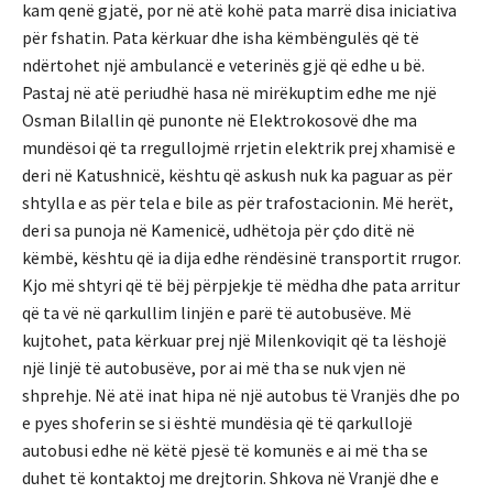
kam qenë gjatë, por në atë kohë pata marrë disa iniciativa
për fshatin. Pata kërkuar dhe isha këmbëngulës që të
ndërtohet një ambulancë e veterinës gjë që edhe u bë.
Pastaj në atë periudhë hasa në mirëkuptim edhe me një
Osman Bilallin që punonte në Elektrokosovë dhe ma
mundësoi që ta rregullojmë rrjetin elektrik prej xhamisë e
deri në Katushnicë, kështu që askush nuk ka paguar as për
shtylla e as për tela e bile as për trafostacionin. Më herët,
deri sa punoja në Kamenicë, udhëtoja për çdo ditë në
këmbë, kështu që ia dija edhe rëndësinë transportit rrugor.
Kjo më shtyri që të bëj përpjekje të mëdha dhe pata arritur
që ta vë në qarkullim linjën e parë të autobusëve. Më
kujtohet, pata kërkuar prej një Milenkoviqit që ta lëshojë
një linjë të autobusëve, por ai më tha se nuk vjen në
shprehje. Në atë inat hipa në një autobus të Vranjës dhe po
e pyes shoferin se si është mundësia që të qarkullojë
autobusi edhe në këtë pjesë të komunës e ai më tha se
duhet të kontaktoj me drejtorin. Shkova në Vranjë dhe e