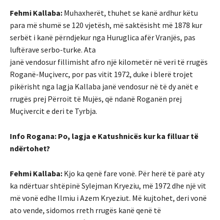
Fehmi Kallaba:
Muhaxherët, thuhet se kanë ardhur këtu
para më shumë se 120 vjetësh, më saktësisht më 1878 kur
serbët i kanë përndjekur nga Huruglica afër Vranjës, pas
luftërave serbo-turke. Ata
janë vendosur fillimisht afro një kilometër në veri të rrugës
Roganë-Muçiverc, por pas vitit 1972, duke i blerë trojet
pikërisht nga lagja Kallaba janë vendosur në të dy anët e
rrugës prej Përroit të Mujës, që ndanë Roganën prej
Muçivercit e deri te Tyrbja.
Info Rogana: Po, lagja e Katushnicës kur ka filluar të
ndërtohet?
Fehmi Kallaba:
Kjo ka qenë fare vonë. Për herë të parë aty
ka ndërtuar shtëpinë Sylejman Kryeziu, më 1972 dhe një vit
më vonë edhe Ilmiu i Azem Kryeziut. Më kujtohet, deri vonë
ato vende, sidomos rreth rrugës kanë qenë të