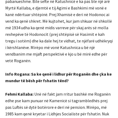
pabanueshme. Bile sefte në Katushnicë e ka pas ble një arë
Myrtë Kallaba, e djemtë e tij Agimi e Bashkimi më vonë e
kanë ndërtuar shtëpinë. Prej Xhamisë e deri në Hodonoc ai
vend ka qenë shkret. Më kujtohet, kur jam shkuar në shkollë
më 1934 udha ka qenë midis varreve për skaj arës së molla
rexhepëve të Hodonocit (prej shtëpisë së Hasimit e kah
tregu i sotëm) dhe ka dale hej te vidhat, te njëfarë udhëkryqi
i kërshlanëve. Mirëpo më vonë Katushnica u bë një
vendbanim me mjaft perspektivë e kjo u bë mirë edhe për
vetë Roganën.
Info Rogana: Sa ke qenë i lidhur për Roganën dhe çka ke
mundur të bësh për fshatin tënd?
Fehmi Kallaba:
Unë në fakt jam rritur bashkë me Roganën
edhe pse kam punuar në Kamenicë si tagrambledhës prej
pas Luftës së dytë botërore e deri në pension. Mirëpo, më
1985 kam qenë kryetar i Lidhjes Socialiste për fshatin. Nuk