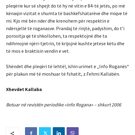
pleqërie kur së shpejt do të hy në vitin e 84-të jetës, po më
kënaqin vizitat e shumta të bashkëfshatarëve dhe miqve të
mi. Kjo më bën nder dhe krenohem për respektin e
ndërsjellë të roganasve. Prandaj të rinjtë, padyshim, do t’i
porositja që të shkollohen, ta respektojnë dhe ta
ndihmojnë njëri-tjetrin, të krijojnë kushte jetese këtu dhe
të mos e braktisin vendin e vet.
Shëndet dhe pleqëri të lehtë!, ishin urimet e „Info Roganës“
për plakun më të moshuar të fshatit, z.Fehmi Kallabën.
Xhevdet Kallaba
Botuar në revistën periodike «info Rogana» – shkurt 2006