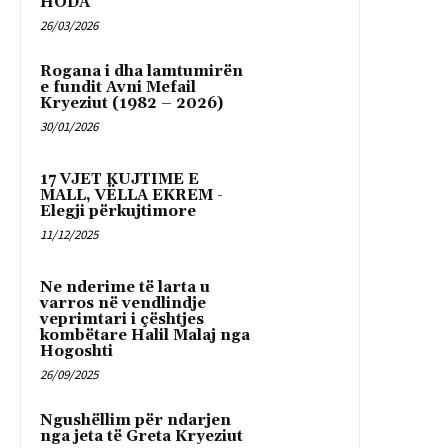
HODA
26/03/2026
Rogana i dha lamtumirën
e fundit Avni Mefail
Kryeziut (1982 – 2026)
30/01/2026
17 VJET KUJTIME E
MALL, VËLLA EKREM -
Elegji përkujtimore
11/12/2025
Ne nderime të larta u
varros në vendlindje
veprimtari i çështjes
kombëtare Halil Malaj nga
Hogoshti
26/09/2025
Ngushëllim për ndarjen
nga jeta të Greta Kryeziut