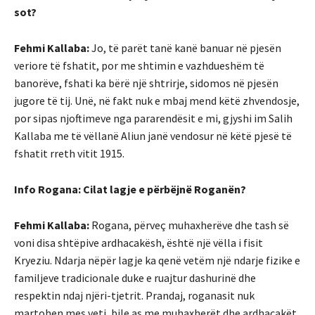
sot?
Fehmi Kallaba:
Jo, të parët tanë kanë banuar në pjesën
veriore të fshatit, por me shtimin e vazhdueshëm të
banorëve, fshati ka bërë një shtrirje, sidomos në pjesën
jugore të tij. Unë, në fakt nuk e mbaj mend këtë zhvendosje,
por sipas njoftimeve nga pararendësit e mi, gjyshi im Salih
Kallaba me të vëllanë Aliun janë vendosur në këtë pjesë të
fshatit rreth vitit 1915.
Info Rogana: Cilat lagje e përbëjnë Roganën?
Fehmi Kallaba:
Rogana, përveç muhaxherëve dhe tash së
voni disa shtëpive ardhacakësh, është një vëlla i fisit
Kryeziu. Ndarja nëpër lagje ka qenë vetëm një ndarje fizike e
familjeve tradicionale duke e ruajtur dashurinë dhe
respektin ndaj njëri-tjetrit. Prandaj, roganasit nuk
martohen mes veti, bile as me muhaxherët dhe ardhacakët