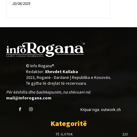
20/08/2025
© Info Rogana®.
Redaktor:
Xhevdet Kallaba
2023, Roganë - Dardanë | Republika e Kosovës.
Të gjitha të drejtat të rezervuara.
Për këshilla dhe bashkepunim, na shkruani në:
mail@inforogana.com
Krijuar nga: outwork.ch
Kategoritë
TË GJITHA
223