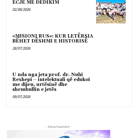
ECJE ME DEDIKIM
02/08/2026
«MISIONI RUS»: KUR LETËRSIA
BËHET DËSHMI E HISTORISË
28/07/2026
U nda nga jeta prof. dr. Nuhi
Rexhepi – intelektuali që edukoi
me dijen, urtësinë dhe
shembullin e jetës
09/07/2026
- Advertisement -