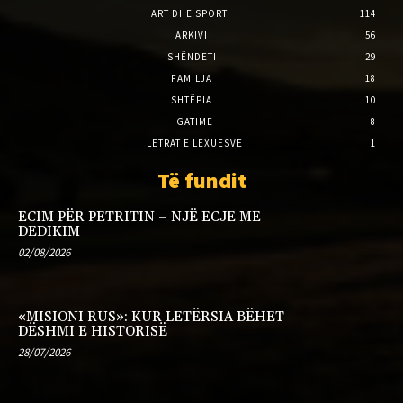
ART DHE SPORT
114
ARKIVI
56
SHËNDETI
29
FAMILJA
18
SHTËPIA
10
GATIME
8
LETRAT E LEXUESVE
1
Të fundit
ECIM PËR PETRITIN – NJË ECJE ME
DEDIKIM
02/08/2026
«MISIONI RUS»: KUR LETËRSIA BËHET
DËSHMI E HISTORISË
28/07/2026