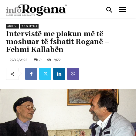
ARKIVI
TË GJITHA
Intervistë me plakun më të
moshuar të fshatit Roganë –
Fehmi Kallabën
25/12/2022
0
1072